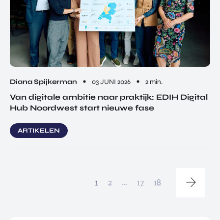
Diana Spijkerman
03 JUNI 2026
2 min.
Van digitale ambitie naar praktijk: EDIH Digital
Hub Noordwest start nieuwe fase
ARTIKELEN
1
2
…
17
18