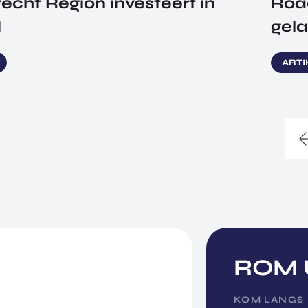
cht Region investeert in
Roa
M
gel
ART
ROM U
KOM LANGS