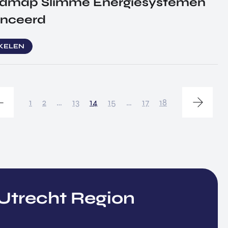
dmap Slimme Energiesystemen
anceerd
IKELEN
1
2
…
13
14
15
…
17
18
trecht Region