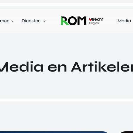
emen
Diensten
Media
WE KUNNEN JE HELPEN MET
INNOVEREN
 terecht voor investeringen,
n markten in het buitenland.
INVESTEREN
Media en Artikele
INTERNATIONALISEREN
REN
INTERNATIONALISEREN
ALLES OVER
OVER INVESTEREN
PRODUCTEN EN PROGRAMMA'S
INTERNATIONALISERE
STARTUP UTRECHT REGION
E HEALTH VENTURES
GA MEE OP HANDELSMI
DIGIC
 VENTURES
ENTERPRISE EUROPE 
AI UTRECHT REGION
L VENTURES
EXPORT ACCELERATOR
DIGITAL HUB NOORDWEST
ORTFOLIO
PROGRAMMA'S