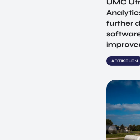
UMC Utr
Analytic
further
software
improved
ARTIKELEN