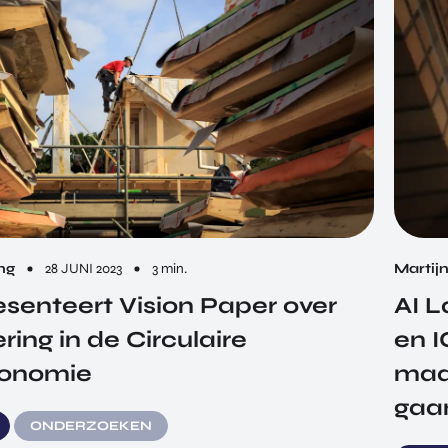
ng
28 JUNI 2023
3 min.
Martij
esenteert Vision Paper over
AI L
ering in de Circulaire
en I
onomie
maa
gaa
ONDERZOEKEN