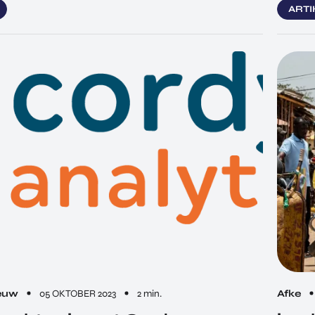
ART
eeuw
05 OKTOBER 2023
2 min.
Afke