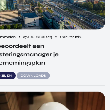
ummelen
07 AUGUSTUS 2023
2 minuten min.
beoordeelt een
steringsmanager je
ernemingsplan
IKELEN
DOWNLOADS