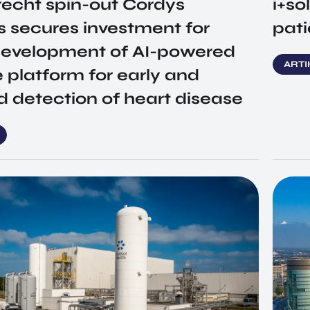
echt spin-out Cordys
i+so
s secures investment for
pati
 development of AI-powered
ART
 platform for early and
 detection of heart disease