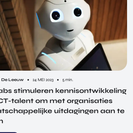
n De Leeuw
24 MEI 2023
5 min.
abs stimuleren kennisontwikkeling
CT-talent om met organisaties
tschappelijke uitdagingen aan te
n