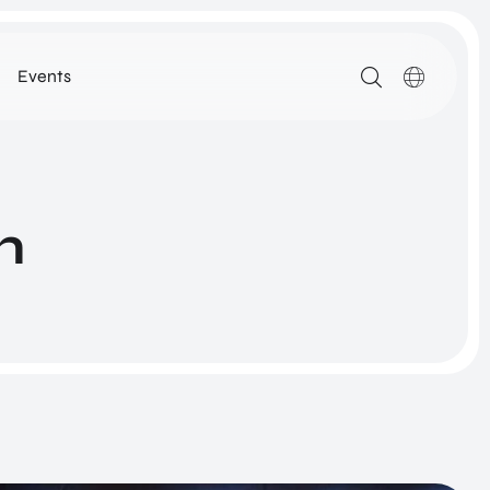
Events
MEDIA
ARTIKELEN
DOWNLOADS
n
ALLE MEDIA
N
ROM Utrecht Region
SSIE
KOM LANGS
NETWORK
Euclideslaan 1
3584 BL Utrecht