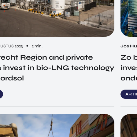
GUSTUS 2023
2 min.
Jos H
echt Region and private
Zo 
s invest in bio-LNG technology
inve
ordsol
ond
ART