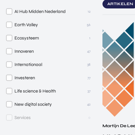
ARTIKELEN
AI Hub Midden Nederland
12
Earth Valley
56
Ecosysteem
1
Innoveren
47
Internationaal
38
Investeren
77
Life science & Health
37
New digital society
42
Services
0
Martijn De L