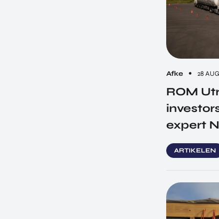
Afke
28 AU
ROM Utr
investor
expert N
ARTIKELEN