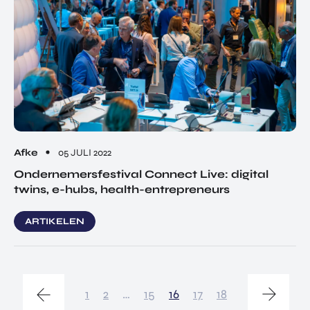
Afke
05 JULI 2022
Ondernemersfestival Connect Live: digital
twins, e-hubs, health-entrepreneurs
ARTIKELEN
1
2
…
15
16
17
18