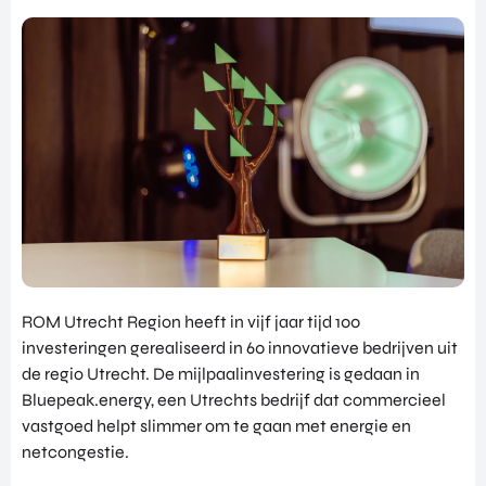
NATIO
BEZO
FUTU
DOWNLOADS
NALIS
EK
RE
EREN
ALLE MEDIA
EEN
HEAL
GA
EVEN
TH
MEE
ANDERE PAGINA’S
EMEN
VENT
OP
T
URES
OVER ONS
HAND
OVER
EART
WERKEN BIJ
ELSMI
ZICHT
H
SSIE
VEELGESTELDE VRAGEN
VAN
VENT
ENTE
ALLE
URES
EVENTS
RPRIS
PROD
DIGIT
E
PORTFOLIO
UCTE
AL
EURO
N &
ROM Utrecht Region heeft in vijf jaar tijd 100
CONTACT
VENT
PE
PROG
investeringen gerealiseerd in 60 innovatieve bedrijven uit
URES
NETW
RAM
de regio Utrecht. De mijlpaalinvestering is gedaan in
PRODUCTEN EN PROGRAMMA'S
ORK
ONS
MA'S
Bluepeak.energy, een Utrechts bedrijf dat commercieel
STARTUP UTRECHT REGION
PORT
EXPO
KOM
vastgoed helpt slimmer om te gaan met energie en
FOLIO
RT
DIGIC
IN
netcongestie.
ACCE
CONT
AI UTRECHT REGION
LERA
ACT