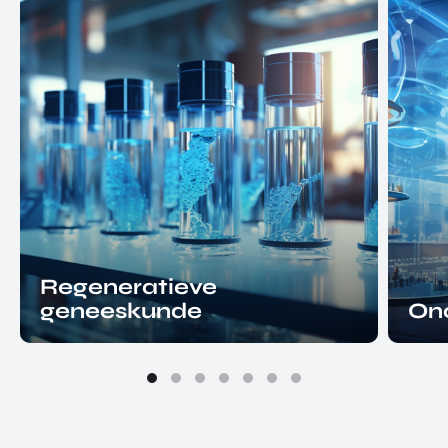
Regeneratieve
geneeskunde
On