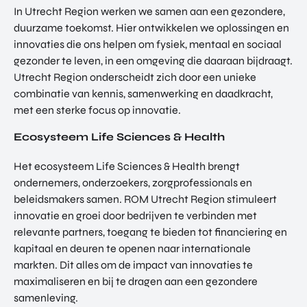
TOR
In Utrecht Region werken we samen aan een gezondere,
DIGITAL HUB NOORDWEST
PROG
duurzame toekomst. Hier ontwikkelen we oplossingen en
ENTERPRISE EUROPE NETWORK
RAM
innovaties die ons helpen om fysiek, mentaal en sociaal
MA'S
U-FORWARD
gezonder te leven, in een omgeving die daaraan bijdraagt.
BUITE
Utrecht Region onderscheidt zich door een unieke
ALLE PRODUCTEN & PROGRAMMA'S
NLAN
combinatie van kennis, samenwerking en daadkracht,
DSE
met een sterke focus op innovatie.
DIREC
ROM Utrecht Region
TE
Ecosysteem Life Sciences & Health
INVES
KOM LANGS
TERIN
Het ecosysteem Life Sciences & Health brengt
Euclideslaan 1
GEN
ondernemers, onderzoekers, zorgprofessionals en
3584 BL Utrecht
beleidsmakers samen. ROM Utrecht Region stimuleert
innovatie en groei door bedrijven te verbinden met
STUUR ONS EEN BERICHT
relevante partners, toegang te bieden tot financiering en
info@romutrechtregion.nl
kapitaal en deuren te openen naar internationale
BEL ONS
markten. Dit alles om de impact van innovaties te
+31 (0)85 022 13 44
maximaliseren en bij te dragen aan een gezondere
samenleving.