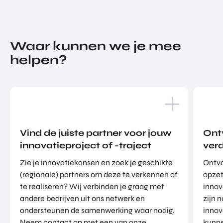
Waar kunnen we je mee
helpen?
Vind de juiste partner voor jouw
Ont
innovatieproject of -traject
ver
Zie je innovatiekansen en zoek je geschikte
Ontva
(regionale) partners om deze te verkennen of
opzet
te realiseren? Wij verbinden je graag met
innov
andere bedrijven uit ons netwerk en
zijn 
ondersteunen de samenwerking waar nodig.
innov
Neem contact op met een van onze
kunne