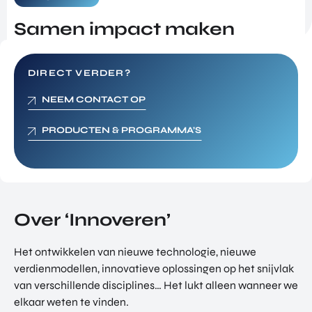
NATIO
BEZO
FUTU
DOWNLOADS
NALIS
Samen
impact maken
EK
RE
EREN
ALLE MEDIA
EEN
HEAL
GA
EVEN
TH
DIRECT VERDER?
MEE
ANDERE PAGINA’S
EMEN
VENT
OP
T
URES
OVER ONS
NEEM CONTACT OP
HAND
OVER
EART
WERKEN BIJ
ELSMI
ZICHT
H
PRODUCTEN & PROGRAMMA’S
SSIE
VEELGESTELDE VRAGEN
VAN
VENT
ENTE
ALLE
URES
EVENTS
RPRIS
PROD
DIGIT
E
PORTFOLIO
UCTE
AL
EURO
N &
CONTACT
VENT
PE
Over ‘Innoveren’
PROG
URES
NETW
RAM
PRODUCTEN EN PROGRAMMA'S
ORK
ONS
MA'S
Het ontwikkelen van nieuwe technologie, nieuwe
STARTUP UTRECHT REGION
PORT
EXPO
KOM
verdienmodellen, innovatieve oplossingen op het snijvlak
FOLIO
RT
DIGIC
IN
van verschillende disciplines… Het lukt alleen wanneer we
ACCE
CONT
elkaar weten te vinden.
AI UTRECHT REGION
LERA
ACT