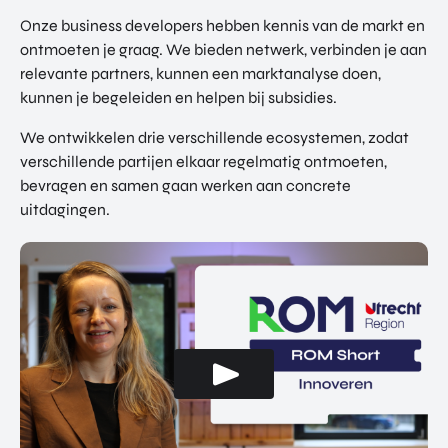
TOR
DIGITAL HUB NOORDWEST
Onze business developers hebben kennis van de markt en
PROG
ontmoeten je graag. We bieden netwerk, verbinden je aan
ENTERPRISE EUROPE NETWORK
RAM
relevante partners, kunnen een marktanalyse doen,
MA'S
U-FORWARD
kunnen je begeleiden en helpen bij subsidies.
BUITE
ALLE PRODUCTEN & PROGRAMMA'S
NLAN
We ontwikkelen drie verschillende ecosystemen, zodat
DSE
verschillende partijen elkaar regelmatig ontmoeten,
DIREC
bevragen en samen gaan werken aan concrete
ROM Utrecht Region
TE
uitdagingen.
INVES
KOM LANGS
TERIN
Euclideslaan 1
GEN
3584 BL Utrecht
STUUR ONS EEN BERICHT
info@romutrechtregion.nl
BEL ONS
+31 (0)85 022 13 44