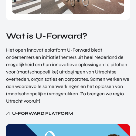
TOR
DIGITAL HUB NOORDWEST
PROG
ENTERPRISE EUROPE NETWORK
RAM
MA'S
U-FORWARD
BUITE
Wat is U-Forward?
ALLE PRODUCTEN & PROGRAMMA'S
NLAN
DSE
Het open innovatieplatform U-Forward biedt
DIREC
ROM Utrecht Region
ondernemers en initiatiefnemers uit heel Nederland de
TE
mogelijkheid om hun innovatieve oplossingen te pitchen
INVES
KOM LANGS
TERIN
voor (maatschappelijke) uitdagingen van Utrechtse
Euclideslaan 1
GEN
overheden, organisaties en corporates. Samen werken we
3584 BL Utrecht
aan waardevolle samenwerkingen en het oplossen van
(maatschappelijke) vraagstukken. Zo brengen we regio
STUUR ONS EEN BERICHT
Utrecht vooruit!
info@romutrechtregion.nl
U-FORWARD PLATFORM
BEL ONS
+31 (0)85 022 13 44