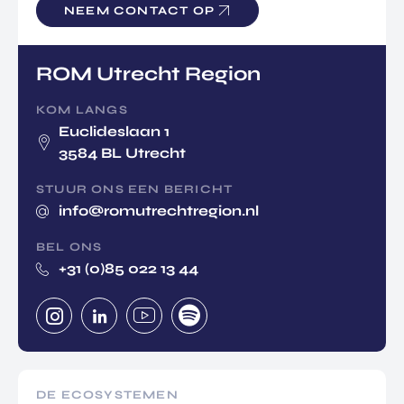
NEEM CONTACT OP
TOR
DIGITAL HUB NOORDWEST
PROG
ENTERPRISE EUROPE NETWORK
RAM
ROM Utrecht Region
MA'S
U-FORWARD
BUITE
ALLE PRODUCTEN & PROGRAMMA'S
KOM LANGS
NLAN
Euclideslaan 1
DSE
3584 BL Utrecht
DIREC
ROM Utrecht Region
TE
STUUR ONS EEN BERICHT
INVES
KOM LANGS
info@romutrechtregion.nl
TERIN
Euclideslaan 1
GEN
BEL ONS
3584 BL Utrecht
+31 (0)85 022 13 44
STUUR ONS EEN BERICHT
info@romutrechtregion.nl
BEL ONS
+31 (0)85 022 13 44
DE ECOSYSTEMEN