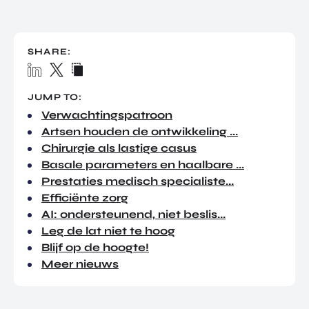
TOR
DIGITAL HUB NOORDWEST
PROG
ENTERPRISE EUROPE NETWORK
RAM
SHARE:
MA'S
U-FORWARD
BUITE
ALLE PRODUCTEN & PROGRAMMA'S
NLAN
JUMP TO:
DSE
Verwachtingspatroon
DIREC
ROM Utrecht Region
Artsen houden de ontwikkeling ...
TE
Chirurgie als lastige casus
INVES
KOM LANGS
TERIN
Basale parameters en haalbare ...
Euclideslaan 1
GEN
Prestaties medisch specialiste...
3584 BL Utrecht
Efficiënte zorg
AI: ondersteunend, niet beslis...
STUUR ONS EEN BERICHT
Leg de lat niet te hoog
info@romutrechtregion.nl
Blijf op de hoogte!
BEL ONS
Meer nieuws
+31 (0)85 022 13 44