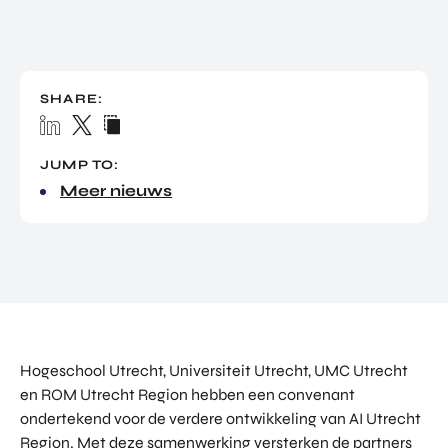
TOR
DIGITAL HUB NOORDWEST
PROG
ENTERPRISE EUROPE NETWORK
RAM
MA'S
U-FORWARD
SHARE:
BUITE
ALLE PRODUCTEN & PROGRAMMA'S
NLAN
DSE
JUMP TO:
DIREC
ROM Utrecht Region
Meer nieuws
TE
INVES
KOM LANGS
TERIN
Euclideslaan 1
GEN
3584 BL Utrecht
STUUR ONS EEN BERICHT
info@romutrechtregion.nl
Hogeschool Utrecht, Universiteit Utrecht, UMC Utrecht
BEL ONS
en ROM Utrecht Region hebben een convenant
+31 (0)85 022 13 44
ondertekend voor de verdere ontwikkeling van AI Utrecht
Region. Met deze samenwerking versterken de partners