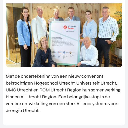
NATIO
BEZO
FUTU
DOWNLOADS
NALIS
EK
RE
EREN
ALLE MEDIA
EEN
HEAL
GA
EVEN
TH
MEE
ANDERE PAGINA’S
EMEN
VENT
OP
T
URES
OVER ONS
HAND
OVER
EART
WERKEN BIJ
ELSMI
ZICHT
H
SSIE
VEELGESTELDE VRAGEN
VAN
VENT
ENTE
ALLE
URES
EVENTS
RPRIS
PROD
DIGIT
E
PORTFOLIO
Met de ondertekening van een nieuw convenant
UCTE
AL
EURO
N &
bekrachtigen Hogeschool Utrecht, Universiteit Utrecht,
CONTACT
VENT
PE
PROG
UMC Utrecht en ROM Utrecht Region hun samenwerking
URES
NETW
RAM
binnen AI Utrecht Region. Een belangrijke stap in de
PRODUCTEN EN PROGRAMMA'S
ORK
ONS
MA'S
verdere ontwikkeling van een sterk AI-ecosysteem voor
STARTUP UTRECHT REGION
PORT
EXPO
KOM
de regio Utrecht.
FOLIO
RT
DIGIC
IN
ACCE
CONT
AI UTRECHT REGION
LERA
ACT