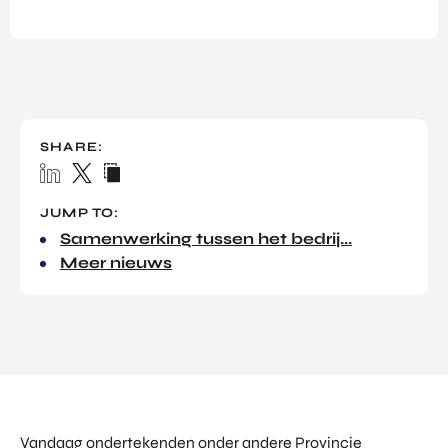
TOR
DIGITAL HUB NOORDWEST
PROG
ENTERPRISE EUROPE NETWORK
RAM
MA'S
U-FORWARD
BUITE
ALLE PRODUCTEN & PROGRAMMA'S
NLAN
SHARE:
DSE
DIREC
ROM Utrecht Region
TE
JUMP TO:
INVES
KOM LANGS
TERIN
Samenwerking tussen het bedrij...
Euclideslaan 1
GEN
Meer nieuws
3584 BL Utrecht
STUUR ONS EEN BERICHT
info@romutrechtregion.nl
BEL ONS
+31 (0)85 022 13 44
Vandaag ondertekenden onder andere Provincie