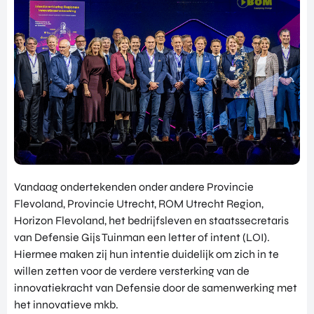
NATIO
BEZO
FUTU
DOWNLOADS
NALIS
EK
RE
EREN
ALLE MEDIA
EEN
HEAL
GA
EVEN
TH
MEE
ANDERE PAGINA’S
EMEN
VENT
OP
T
URES
OVER ONS
HAND
OVER
EART
WERKEN BIJ
ELSMI
ZICHT
H
SSIE
VEELGESTELDE VRAGEN
VAN
VENT
ENTE
ALLE
URES
EVENTS
RPRIS
PROD
DIGIT
E
PORTFOLIO
Vandaag ondertekenden onder andere Provincie
UCTE
AL
EURO
N &
Flevoland, Provincie Utrecht, ROM Utrecht Region,
CONTACT
VENT
PE
PROG
Horizon Flevoland, het bedrijfsleven en staatssecretaris
URES
NETW
RAM
van Defensie Gijs Tuinman een letter of intent (LOI).
PRODUCTEN EN PROGRAMMA'S
ORK
ONS
MA'S
Hiermee maken zij hun intentie duidelijk om zich in te
STARTUP UTRECHT REGION
PORT
EXPO
KOM
willen zetten voor de verdere versterking van de
FOLIO
RT
DIGIC
IN
innovatiekracht van Defensie door de samenwerking met
ACCE
CONT
het innovatieve mkb.
AI UTRECHT REGION
LERA
ACT