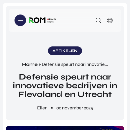
scien
atad
Tech
ces
aptat
nolog
en
ie en
y,
healt
ener
Medi
h-
gietr
a en
secto
ansiti
Gam
WE KUNNEN JE HELPEN MET
DE ECOSYSTEMEN
r.
e.
es.
LIFE SCIENCES & HEALTH
Innovatieve ondernemers uit regio Utrecht
ARTIKELEN
kunnen bij ons terecht voor investeringen, hulp bij
EARTH VALLEY
Home
»
Defensie speurt naar innovatie...
innoveren en ondersteuning bij het veroveren van
NEW DIGITAL SOCIETY
markten in het buitenland.
Defensie speurt naar
WE KUNNEN JE HELPEN MET
innovatieve bedrijven in
INNOVEREN
INNOVE
INVEST
INTERN
Flevoland en Utrecht
REN
EREN
ATIONA
INVESTEREN
LISERE
ALLES
ALLES
N
INTERNATIONALISEREN
Ellen
06 november 2025
OVER
OVER
ALLES
INNO
INVES
OVER
MEDIA
VERE
TERE
INTER
ARTIKELEN
N
N