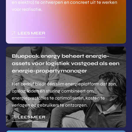
en elektra) te ontwerpen en concreet uit te werken
voor realisatie.
LEES MEER
Bluepeak.energy beheert energie-
assets voor logistiek vastgoed als een
energie-propertymanager
Het bedrijf biedt één slim energieplatform dat zon,
opslag, laden en sturing combineert om
energieprestaties te optimaliseren, kosten te
verlagen en gebruikers te ontzorgen.
LEES MEER