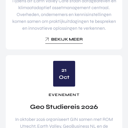
Tijdens dit Earth Valley Café staan datagedreven en
klimaatadaptief assetmanagement centraal.
Overheden, ondernemers en kennisinstellingen
komen samen om praktijkuitdagingen te bespreken
en innovatieve oplossingen te verkennen.
BEKIJK MEER
21
Oct
EVENEMENT
Geo Studiereis 2026
In oktober 2026 organiseert GIN samen met ROM
Utrecht, Earth Valley, GeoBusiness NL en de