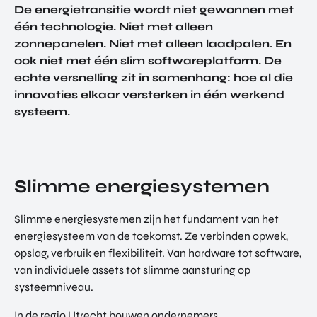
De energietransitie wordt niet gewonnen met
TOR
DIGITAL HUB NOORDWEST
PROG
één technologie. Niet met alleen
ENTERPRISE EUROPE NETWORK
RAM
zonnepanelen. Niet met alleen laadpalen. En
MA'S
ook niet met één slim softwareplatform. De
U-FORWARD
echte versnelling zit in samenhang: hoe al die
BUITE
ALLE PRODUCTEN & PROGRAMMA'S
NLAN
innovaties elkaar versterken in één werkend
DSE
systeem.
DIREC
ROM Utrecht Region
TE
INVES
KOM LANGS
TERIN
Euclideslaan 1
GEN
Slimme energiesystemen
3584 BL Utrecht
Slimme energiesystemen zijn het fundament van het
STUUR ONS EEN BERICHT
energiesysteem van de toekomst. Ze verbinden opwek,
info@romutrechtregion.nl
opslag, verbruik en flexibiliteit. Van hardware tot software,
van individuele assets tot slimme aansturing op
BEL ONS
+31 (0)85 022 13 44
systeemniveau.
In de regio Utrecht bouwen ondernemers,