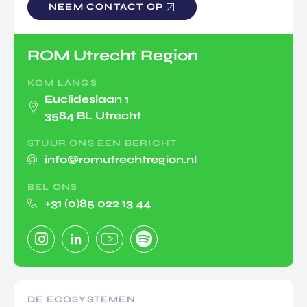
NEEM CONTACT OP
ROM Utrecht Region
KOM LANGS
Euclideslaan 1
3584 BL Utrecht
STUUR ONS EEN BERICHT
info@romutrechtregion.nl
BEL ONS
+31 (0)85 022 13 44
DE ECOSYSTEMEN