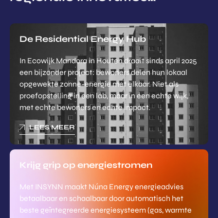
De Residential Energy Hub
In Ecowijk Mandora in Houten draait sinds april 2025
een bijzonder project: bewoners delen hun lokaal
opgewekte zonne-energie met elkaar. Niet als
proefopstelling in een lab, maar in een echte wijk,
met echte bewoners en echte impact.
LEES MEER
Krijg grip op energiestromen
Met INSYNN maakt Núna Energy energieadvies
betaalbaar en schaalbaar door automatisch het
beste geïntegreerde energiesysteem (gas, warmte