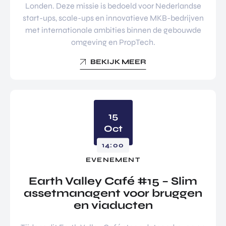
Londen. Deze missie is bedoeld voor Nederlandse
start-ups, scale-ups en innovatieve MKB-bedrijven
met internationale ambities binnen de gebouwde
omgeving en PropTech.
BEKIJK MEER
15
Oct
14:00
EVENEMENT
Earth Valley Café #15 – Slim
assetmanagent voor bruggen
en viaducten