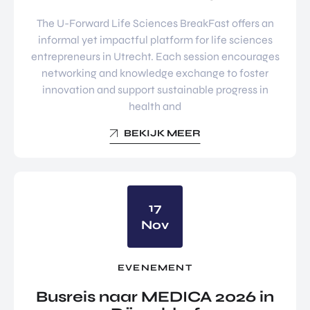
The U-Forward Life Sciences BreakFast offers an
informal yet impactful platform for life sciences
entrepreneurs in Utrecht. Each session encourages
networking and knowledge exchange to foster
innovation and support sustainable progress in
health and
BEKIJK MEER
17
Nov
EVENEMENT
Busreis naar MEDICA 2026 in