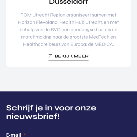
Düsseldorf
ROM Utrecht Region organiseert samen met
Horizon Flevoland, Health Hub Utrecht, en met
behulp van de RVO een eendaagse busreis en
matchmaking naar de grootste MedTech en
Healthcare beurs van Europa: de MEDICA.
BEKIJK MEER
Schrijf je in voor onze
nieuwsbrief!
E-mail