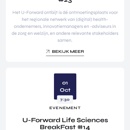
Het U-Forward ontbijt is dé ontmoetingsplaats voor
het regionale netwerk van (digital) health-
ondernemers, innovatiemanagers en -adviseurs in
de zorg en welzijn, en andere relevante stakeholders
samen.
BEKIJK MEER
01
Oct
7:30
EVENEMENT
U-Forward Life Sciences
BreakFast #14