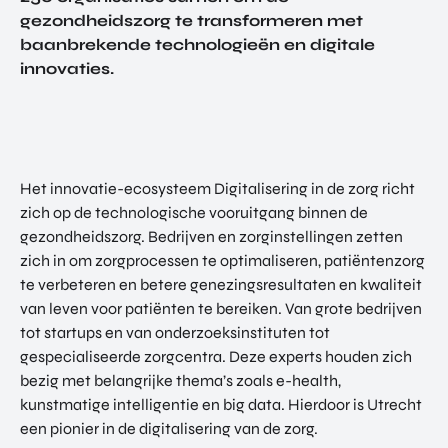
TOR
gezondheidszorg te transformeren met
DIGITAL HUB NOORDWEST
PROG
baanbrekende technologieën en digitale
ENTERPRISE EUROPE NETWORK
RAM
innovaties.
MA'S
U-FORWARD
BUITE
ALLE PRODUCTEN & PROGRAMMA'S
NLAN
DSE
DIREC
ROM Utrecht Region
Het innovatie-ecosysteem Digitalisering in de zorg richt
TE
zich op de technologische vooruitgang binnen de
INVES
KOM LANGS
TERIN
gezondheidszorg. Bedrijven en zorginstellingen zetten
Euclideslaan 1
GEN
zich in om zorgprocessen te optimaliseren, patiëntenzorg
3584 BL Utrecht
te verbeteren en betere genezingsresultaten en kwaliteit
van leven voor patiënten te bereiken. Van grote bedrijven
STUUR ONS EEN BERICHT
tot startups en van onderzoeksinstituten tot
info@romutrechtregion.nl
gespecialiseerde zorgcentra. Deze experts houden zich
bezig met belangrijke thema’s zoals e-health,
BEL ONS
+31 (0)85 022 13 44
kunstmatige intelligentie en big data. Hierdoor is Utrecht
een pionier in de digitalisering van de zorg.