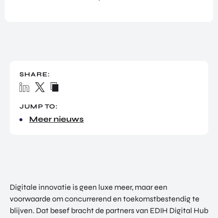
TOR
DIGITAL HUB NOORDWEST
PROG
ENTERPRISE EUROPE NETWORK
RAM
MA'S
U-FORWARD
BUITE
ALLE PRODUCTEN & PROGRAMMA'S
NLAN
DSE
SHARE:
DIREC
ROM Utrecht Region
TE
INVES
JUMP TO:
KOM LANGS
TERIN
Meer nieuws
Euclideslaan 1
GEN
3584 BL Utrecht
STUUR ONS EEN BERICHT
info@romutrechtregion.nl
BEL ONS
Digitale innovatie is geen luxe meer, maar een
+31 (0)85 022 13 44
voorwaarde om concurrerend en toekomstbestendig te
blijven. Dat besef bracht de partners van EDIH Digital Hub