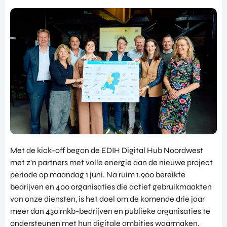
NATIO
BEZO
FUTU
DOWNLOADS
NALIS
EK
RE
EREN
ALLE MEDIA
EEN
HEAL
GA
EVEN
TH
MEE
ANDERE PAGINA’S
EMEN
VENT
OP
T
URES
OVER ONS
HAND
OVER
EART
WERKEN BIJ
ELSMI
ZICHT
H
SSIE
VEELGESTELDE VRAGEN
VAN
VENT
ENTE
ALLE
URES
EVENTS
RPRIS
PROD
DIGIT
E
PORTFOLIO
UCTE
AL
EURO
N &
Met de kick-off begon de EDIH Digital Hub Noordwest
CONTACT
VENT
PE
PROG
met z'n partners met volle energie aan de nieuwe project
URES
NETW
RAM
periode op maandag 1 juni. Na ruim 1.900 bereikte
PRODUCTEN EN PROGRAMMA'S
ORK
ONS
MA'S
bedrijven en 400 organisaties die actief gebruikmaakten
STARTUP UTRECHT REGION
PORT
EXPO
KOM
van onze diensten, is het doel om de komende drie jaar
FOLIO
RT
DIGIC
IN
meer dan 430 mkb-bedrijven en publieke organisaties te
ACCE
CONT
AI UTRECHT REGION
ondersteunen met hun digitale ambities waarmaken.
LERA
ACT