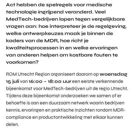
Act hebben de spelregels voor medische
TOR
DIGITAL HUB NOORDWEST
PROG
technologie ingrijpend veranderd. Veel
ENTERPRISE EUROPE NETWORK
RAM
MedTech-bedrijven lopen tegen vergelijkbare
MA'S
vragen aan: hoe interpreteer je de regelgeving,
U-FORWARD
BUITE
welke ontwerpkeuzes maak je binnen de
ALLE PRODUCTEN & PROGRAMMA'S
NLAN
kaders van de MDR, hoe richt je
DSE
kwaliteitsprocessen in en welke ervaringen
DIREC
van anderen helpen om kostbare fouten te
ROM Utrecht Region
TE
voorkomen?
INVES
KOM LANGS
TERIN
ROM Utrecht Region organiseert daarom op
woensdag
Euclideslaan 1
GEN
15 juli
van
16:00 – 18:00 uur
een eerste verkennende
3584 BL Utrecht
bijeenkomst voor MedTech-bedrijven uit de regio Utrecht.
STUUR ONS EEN BERICHT
Tijdens deze bijeenkomst onderzoeken we samen of er
info@romutrechtregion.nl
behoefte is aan een duurzaam netwerk waarin bedrijven
kennis, ervaringen en praktische inzichten rondom MDR-
BEL ONS
compliance en productontwikkeling met elkaar kunnen
+31 (0)85 022 13 44
delen.