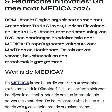
& Healthcare innovaties: Ga
TOR
DIGITAL HUB NOORDWEST
mee naar MEDICA 2026
PROG
ENTERPRISE EUROPE NETWORK
RAM
MA'S
ROM Utrecht Region organiseert samen met
U-FORWARD
Amsterdam Trade & Invest, Horizon Flevoland
BUITE
ALLE PRODUCTEN & PROGRAMMA'S
en Health Hub Utrecht, met ondersteuning van
NLAN
RVO, een eendaagse handelsmissie naar
DSE
DIREC
MEDICA: Europa’s grootste vakbeurs voor
ROM Utrecht Region
TE
MedTech en Healthcare. De reis omvat
INVES
vervoer, beursbezoek en een
KOM LANGS
TERIN
matchmakingprogramma.
Euclideslaan 1
GEN
3584 BL Utrecht
Wat is de MEDICA?
STUUR ONS EEN BERICHT
De
MEDICA
is een beurs die van 16 t/m 19 november
info@romutrechtregion.nl
2026 plaatsvindt in Düsseldorf. Dit is de perfecte plek voor
bedrijven in de health industrie om hun internationale
BEL ONS
netwerk te versterken. De beurs bestaat uit 17 hallen met
+31 (0)85 022 13 44
daarin zo’n 5.600 deelnemende organisaties met