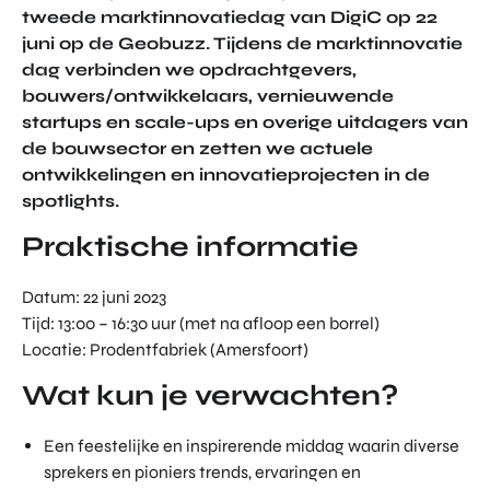
tweede marktinnovatiedag van DigiC op 22
TOR
DIGITAL HUB NOORDWEST
PROG
juni op de Geobuzz. Tijdens de marktinnovatie
ENTERPRISE EUROPE NETWORK
RAM
dag verbinden we opdrachtgevers,
MA'S
bouwers/ontwikkelaars, vernieuwende
U-FORWARD
BUITE
startups en scale-ups en overige uitdagers van
ALLE PRODUCTEN & PROGRAMMA'S
NLAN
de bouwsector en zetten we actuele
DSE
ontwikkelingen en innovatieprojecten in de
DIREC
spotlights.
ROM Utrecht Region
TE
INVES
Praktische informatie
KOM LANGS
TERIN
Euclideslaan 1
GEN
Datum: 22 juni 2023
3584 BL Utrecht
Tijd: 13:00 – 16:30 uur (met na afloop een borrel)
STUUR ONS EEN BERICHT
Locatie: Prodentfabriek (Amersfoort)
info@romutrechtregion.nl
Wat kun je verwachten?
BEL ONS
+31 (0)85 022 13 44
Een feestelijke en inspirerende middag waarin diverse
sprekers en pioniers trends, ervaringen en