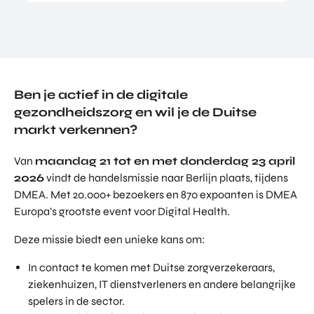
TOR
DIGITAL HUB NOORDWEST
PROG
ENTERPRISE EUROPE NETWORK
RAM
MA'S
U-FORWARD
BUITE
ALLE PRODUCTEN & PROGRAMMA'S
NLAN
Ben je actief in de digitale
DSE
gezondheidszorg en wil je de Duitse
DIREC
markt verkennen?
ROM Utrecht Region
TE
INVES
Van
maandag 21 tot en met donderdag 23 april
KOM LANGS
TERIN
Euclideslaan 1
2026
vindt de handelsmissie naar Berlijn plaats, tijdens
GEN
3584 BL Utrecht
DMEA. Met 20.000+ bezoekers en 870 expoanten is DMEA
Europa’s grootste event voor Digital Health.
STUUR ONS EEN BERICHT
info@romutrechtregion.nl
Deze missie biedt een unieke kans om:
In contact te komen met Duitse zorgverzekeraars,
BEL ONS
+31 (0)85 022 13 44
ziekenhuizen, IT dienstverleners en andere belangrijke
spelers in de sector.