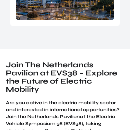
TOR
DIGITAL HUB NOORDWEST
PROG
ENTERPRISE EUROPE NETWORK
RAM
MA'S
U-FORWARD
BUITE
ALLE PRODUCTEN & PROGRAMMA'S
NLAN
DSE
DIREC
ROM Utrecht Region
TE
INVES
Join The Netherlands
KOM LANGS
TERIN
Pavilion at EVS38 – Explore
Euclideslaan 1
GEN
the Future of Electric
3584 BL Utrecht
Mobility
STUUR ONS EEN BERICHT
info@romutrechtregion.nl
Are you active in the electric mobility sector
and interested in international opportunities?
BEL ONS
Join the Netherlands Pavilionat the Electric
+31 (0)85 022 13 44
Vehicle Symposium 38 (EVS38), taking