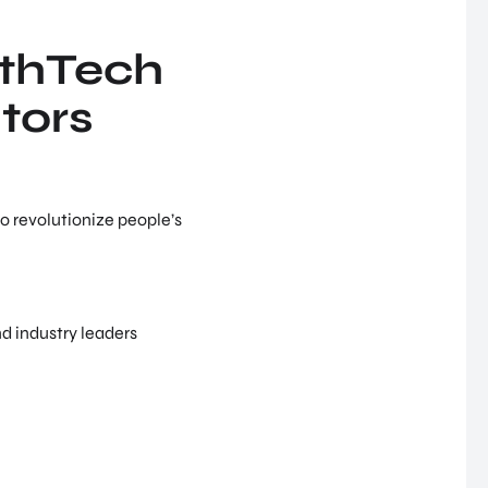
lthTech
tors
o revolutionize people’s
d industry leaders