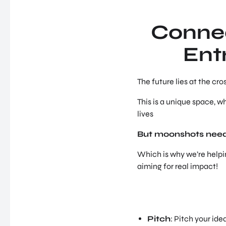
Connec
Ent
The future lies at the cr
This is a unique space, w
lives
But moonshots need 
Which is why we’re helpi
aiming for real impact!
Pitch
: Pitch your id