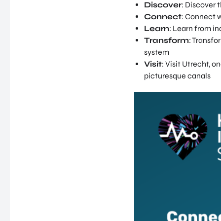
Discover
: Discover 
Connect
: Connect w
Learn
: Learn from in
Transform
: Transfo
system
Visit
: Visit Utrecht, 
picturesque canals