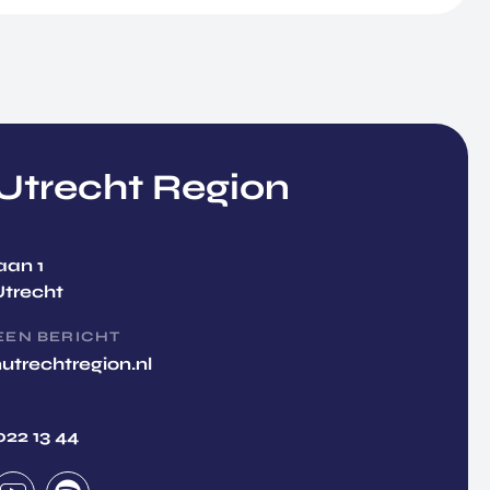
trecht Region
aan 1
Utrecht
EEN BERICHT
utrechtregion.nl
022 13 44