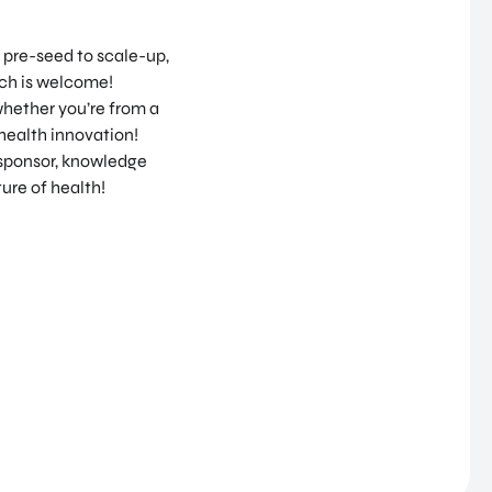
 pre-seed to scale-up,
ech is welcome!
whether you’re from a
 health innovation!
 sponsor, knowledge
ture of health!