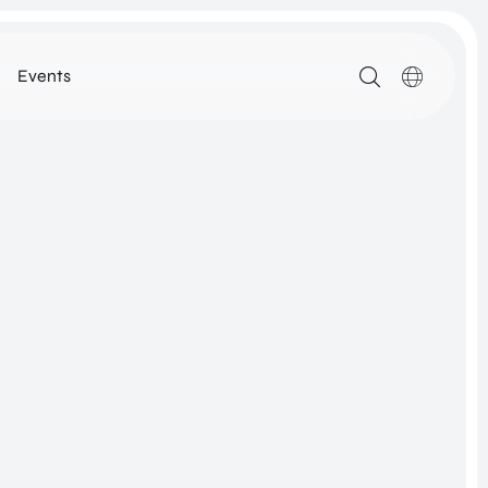
Events
MEDIA
ARTIKELEN
DOWNLOADS
ALLE MEDIA
N
ROM Utrecht Region
SSIE
KOM LANGS
NETWORK
Euclideslaan 1
3584 BL Utrecht