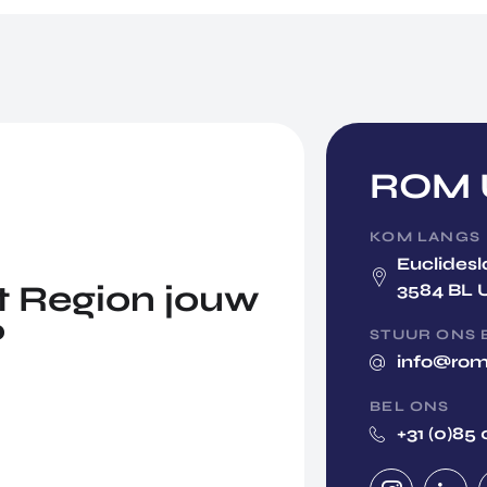
ROM U
KOM LANGS
Euclidesl
 Region jouw
3584 BL 
?
STUUR ONS 
info@rom
BEL ONS
+31 (0)85 