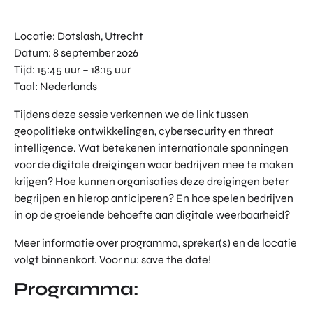
TOR
DIGITAL HUB NOORDWEST
PROG
Locatie: Dotslash, Utrecht
ENTERPRISE EUROPE NETWORK
RAM
Datum: 8 september 2026
MA'S
U-FORWARD
Tijd: 15:45 uur – 18:15 uur
BUITE
ALLE PRODUCTEN & PROGRAMMA'S
Taal: Nederlands
NLAN
DSE
Tijdens deze sessie verkennen we de link tussen
DIREC
ROM Utrecht Region
geopolitieke ontwikkelingen, cybersecurity en threat
TE
intelligence. Wat betekenen internationale spanningen
INVES
KOM LANGS
voor de digitale dreigingen waar bedrijven mee te maken
TERIN
Euclideslaan 1
GEN
krijgen? Hoe kunnen organisaties deze dreigingen beter
3584 BL Utrecht
begrijpen en hierop anticiperen? En hoe spelen bedrijven
in op de groeiende behoefte aan digitale weerbaarheid?
STUUR ONS EEN BERICHT
info@romutrechtregion.nl
Meer informatie over programma, spreker(s) en de locatie
volgt binnenkort. Voor nu: save the date!
BEL ONS
+31 (0)85 022 13 44
Programma: