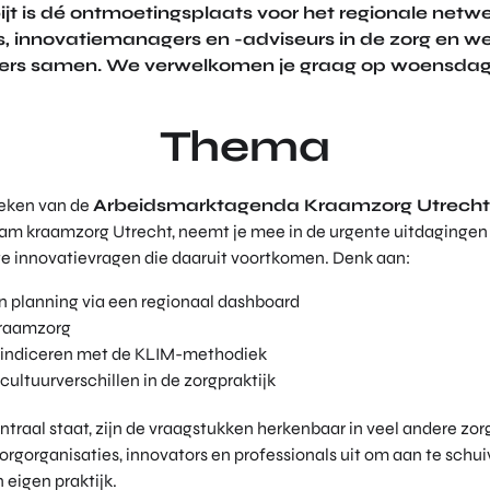
t is dé ontmoetingsplaats voor het regionale netwer
 innovatiemanagers en -adviseurs in de zorg en wel
ders samen. We verwelkomen je graag op woensdag
Thema
 teken van de
Arbeidsmarktagenda Kraamzorg Utrecht
eteam kraamzorg Utrecht, neemt je mee in de urgente uitdaginge
e innovatievragen die daaruit voortkomen. Denk aan:
en planning via een regionaal dashboard
kraamzorg
n indiceren met de KLIM-methodiek
ultuurverschillen in de zorgpraktijk
traal staat, zijn de vraagstukken herkenbaar in veel andere z
rgorganisaties, innovators en professionals uit om aan te schui
 eigen praktijk.