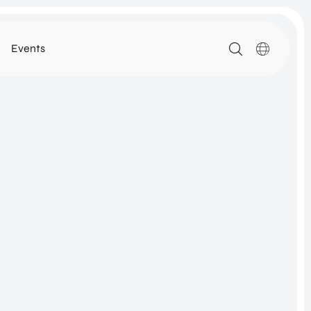
Events
MEDIA
ARTIKELEN
DOWNLOADS
ALLE MEDIA
N
ROM Utrecht Region
SSIE
KOM LANGS
NETWORK
Euclideslaan 1
3584 BL Utrecht