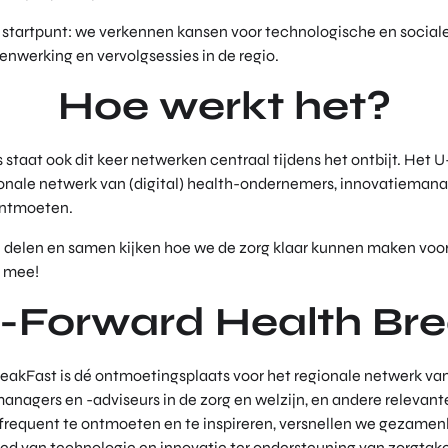
ls startpunt: we verkennen kansen voor technologische en sociale
menwerking en vervolgsessies in de regio.
Hoe werkt het?
es staat ook dit keer netwerken centraal tijdens het ontbijt. Het 
onale netwerk van (digital) health-ondernemers, innovatiemana
ontmoeten.
n delen en samen kijken hoe we de zorg klaar kunnen maken voo
s mee!
-Forward Health Br
akFast is dé ontmoetingsplaats voor het regionale netwerk van 
nagers en -adviseurs in de zorg en welzijn, en andere relevant
frequent te ontmoeten en te inspireren, versnellen we gezamenl
ied van technologie en innovatie ter ondersteuning van zorgtak