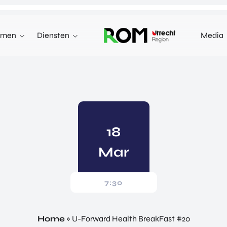
emen
Diensten
Media
WE KUNNEN JE HELPEN MET
INNOVEREN
 terecht voor investeringen,
n markten in het buitenland.
INVESTEREN
INTERNATIONALISEREN
18
REN
INTERNATIONALISEREN
Mar
ALLES OVER
OVER INVESTEREN
PRODUCTEN EN PROGRAMMA'S
INTERNATIONALISERE
STARTUP UTRECHT REGION
E HEALTH VENTURES
GA MEE OP HANDELSMI
DIGIC
7:30
 VENTURES
ENTERPRISE EUROPE 
AI UTRECHT REGION
L VENTURES
EXPORT ACCELERATOR
DIGITAL HUB NOORDWEST
ORTFOLIO
Home
»
U-Forward Health BreakFast #20
PROGRAMMA'S