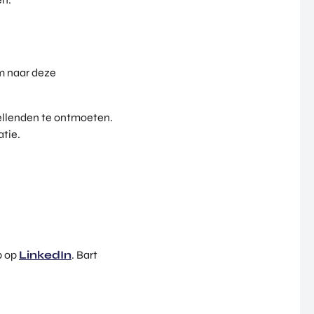
m naar deze
ellenden te ontmoeten.
atie.
p op
LinkedIn
. Bart