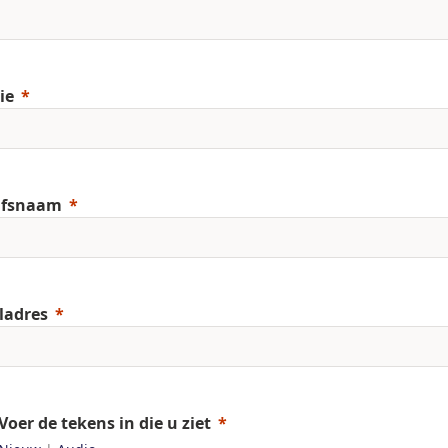
ie
jfsnaam
ladres
Voer de tekens in die u ziet