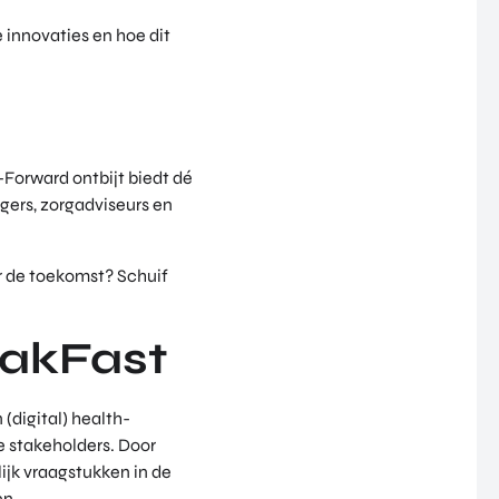
 innovaties en hoe dit
U-Forward ontbijt biedt dé
gers, zorgadviseurs en
r de toekomst? Schuif
eakFast
(digital) health-
e stakeholders. Door
ijk vraagstukken in de
en.