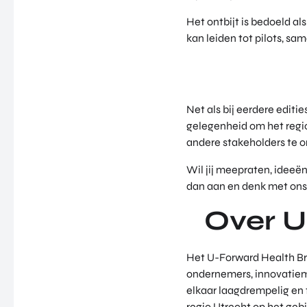
Het ontbijt is bedoeld a
kan leiden tot pilots, sa
Net als bij eerdere editi
gelegenheid om het regi
andere stakeholders te 
Wil jij meepraten, ideeë
dan aan en denk met on
Over U
Het U-Forward Health Bre
ondernemers, innovatiema
elkaar laagdrempelig en 
regio Utrecht op het geb