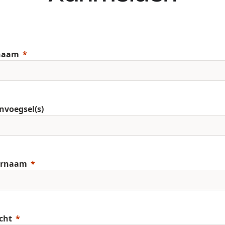
naam
nvoegsel(s)
ernaam
cht