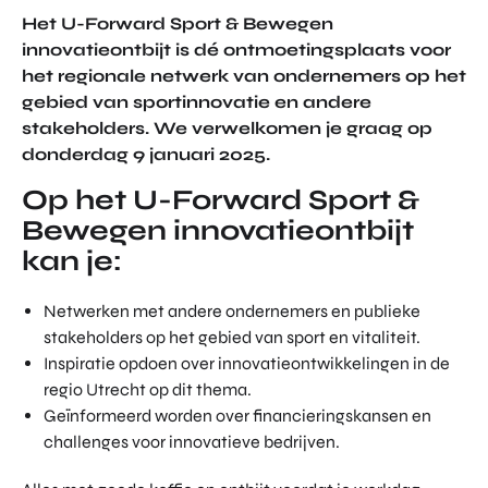
TOR
Het U-Forward Sport & Bewegen
DIGITAL HUB NOORDWEST
PROG
innovatieontbijt is dé ontmoetingsplaats voor
ENTERPRISE EUROPE NETWORK
RAM
het regionale netwerk van ondernemers op het
MA'S
U-FORWARD
gebied van sportinnovatie en andere
BUITE
stakeholders. We verwelkomen je graag op
ALLE PRODUCTEN & PROGRAMMA'S
NLAN
donderdag 9 januari 2025.
DSE
DIREC
Op het U-Forward Sport &
ROM Utrecht Region
TE
Bewegen innovatieontbijt
INVES
KOM LANGS
kan je:
TERIN
Euclideslaan 1
GEN
3584 BL Utrecht
Netwerken met andere ondernemers en publieke
stakeholders op het gebied van sport en vitaliteit.
STUUR ONS EEN BERICHT
Inspiratie opdoen over innovatieontwikkelingen in de
info@romutrechtregion.nl
regio Utrecht op dit thema.
Geïnformeerd worden over financieringskansen en
BEL ONS
+31 (0)85 022 13 44
challenges voor innovatieve bedrijven.