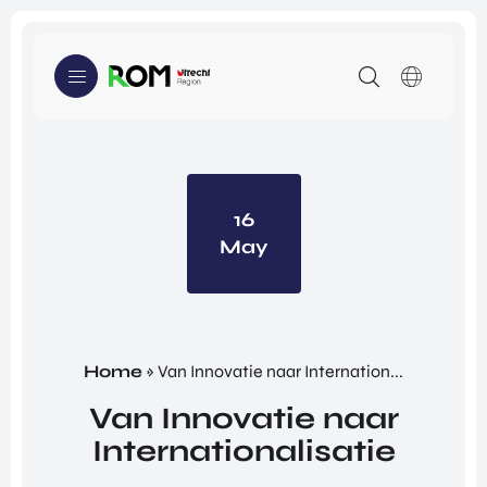
scien
atad
Tech
ces
aptat
nolog
en
ie en
y,
healt
ener
Medi
h-
gietr
a en
secto
ansiti
Gam
WE KUNNEN JE HELPEN MET
DE ECOSYSTEMEN
r.
e.
es.
LIFE SCIENCES & HEALTH
Innovatieve ondernemers uit regio Utrecht
kunnen bij ons terecht voor investeringen, hulp bij
EARTH VALLEY
16
innoveren en ondersteuning bij het veroveren van
May
NEW DIGITAL SOCIETY
markten in het buitenland.
WE KUNNEN JE HELPEN MET
INNOVEREN
INNOVE
INVEST
INTERN
REN
EREN
ATIONA
INVESTEREN
Home
»
Van Innovatie naar Internation...
LISERE
ALLES
ALLES
N
INTERNATIONALISEREN
Van Innovatie naar
OVER
OVER
ALLES
INNO
INVES
Internationalisatie
OVER
MEDIA
VERE
TERE
INTER
ARTIKELEN
N
N