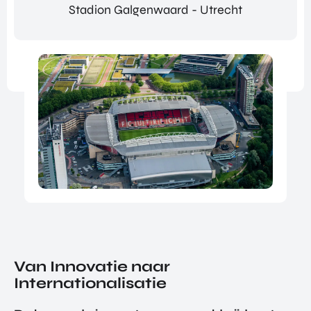
Stadion Galgenwaard - Utrecht
NATIO
BEZO
FUTU
DOWNLOADS
NALIS
EK
RE
EREN
ALLE MEDIA
EEN
HEAL
GA
EVEN
TH
MEE
ANDERE PAGINA’S
EMEN
VENT
OP
T
URES
OVER ONS
HAND
OVER
EART
WERKEN BIJ
ELSMI
ZICHT
H
SSIE
VEELGESTELDE VRAGEN
VAN
VENT
ENTE
ALLE
URES
EVENTS
RPRIS
PROD
DIGIT
E
PORTFOLIO
UCTE
AL
EURO
N &
CONTACT
VENT
PE
PROG
URES
NETW
RAM
PRODUCTEN EN PROGRAMMA'S
ORK
ONS
MA'S
STARTUP UTRECHT REGION
PORT
EXPO
Van Innovatie naar
KOM
FOLIO
RT
DIGIC
Internationalisatie
IN
ACCE
CONT
AI UTRECHT REGION
LERA
ACT