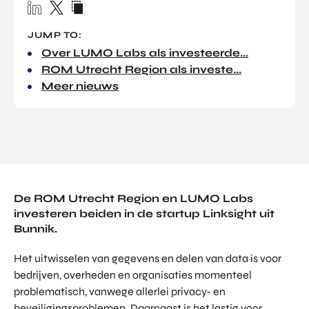
TOR
DIGITAL HUB NOORDWEST
PROG
JUMP TO:
ENTERPRISE EUROPE NETWORK
RAM
Over LUMO Labs als investeerde...
MA'S
U-FORWARD
ROM Utrecht Region als investe...
BUITE
ALLE PRODUCTEN & PROGRAMMA'S
Meer nieuws
NLAN
DSE
DIREC
ROM Utrecht Region
TE
INVES
KOM LANGS
TERIN
Euclideslaan 1
GEN
3584 BL Utrecht
De ROM Utrecht Region en LUMO Labs
investeren beiden in de startup Linksight uit
STUUR ONS EEN BERICHT
Bunnik.
info@romutrechtregion.nl
Het uitwisselen van gegevens en delen van data is voor
BEL ONS
bedrijven, overheden en organisaties momenteel
+31 (0)85 022 13 44
problematisch, vanwege allerlei privacy- en
beveiligingsproblemen. Daarnaast is het lastig voor