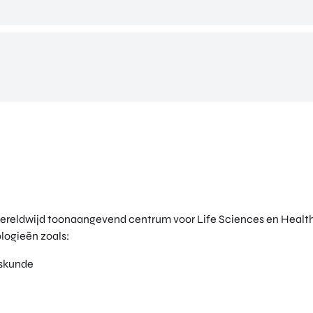
wereldwijd toonaangevend centrum voor Life Sciences en Health
ogieën zoals:
skunde