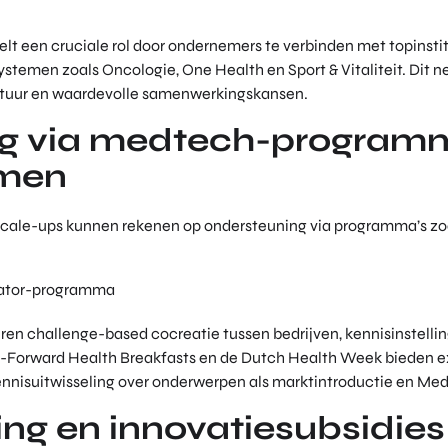
n
t een cruciale rol door ondernemers te verbinden met topinsti
temen zoals Oncologie, One Health en Sport & Vitaliteit. Dit n
ctuur en waardevolle samenwerkingskansen.
ing via medtech-program
emen
 scale-ups kunnen rekenen op ondersteuning via programma’s zo
rator-programma
eren challenge-based cocreatie tussen bedrijven, kennisinstelli
Forward Health Breakfasts en de Dutch Health Week bieden ex
nnisuitwisseling over onderwerpen als marktintroductie en Med
ing en innovatiesubsidies