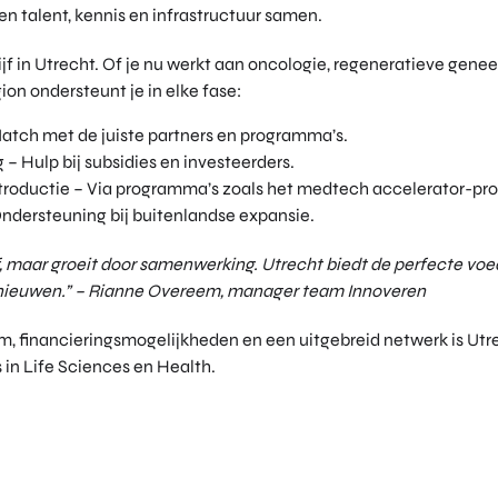
en talent, kennis en infrastructuur samen.
ijf in Utrecht. Of je nu werkt aan oncologie, regeneratieve gene
on ondersteunt je in elke fase:
Match met de juiste partners en programma’s.
g – Hulp bij subsidies en investeerders.
ntroductie – Via programma’s zoals het medtech accelerator-p
Ondersteuning bij buitenlandse expansie.
f, maar groeit door samenwerking. Utrecht biedt de perfecte v
rnieuwen.” – Rianne Overeem, manager team Innoveren
, financieringsmogelijkheden en een uitgebreid netwerk is Utre
in Life Sciences en Health.