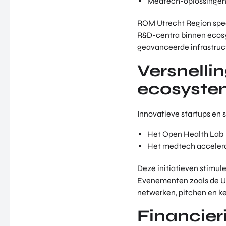
Medtech-oplossinge
ROM Utrecht Region speel
R&D-centra binnen ecosys
geavanceerde infrastru
Versnell
ecosyst
Innovatieve startups en
Het Open Health Lab
Het medtech accele
Deze initiatieven stimul
Evenementen zoals de U-
netwerken, pitchen en ke
Financier