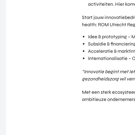
activiteiten. Hier kom
Start jouw innovatiebedr
health: ROM Utrecht Regi
Idee & prototyping – 
Subsidie & financierin
Acceleratie & markti
Internationalisatie – 
“Innovatie begint met le
gezondheidszorg wil ve
Met een sterk ecosysteem
ambitieuze ondernemers 