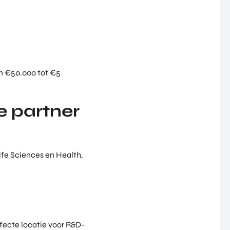
:
an €50.000 tot €5
e partner
ife Sciences en Health,
fecte locatie voor R&D-