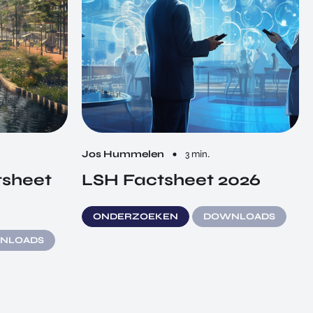
Jos Hummelen
3 min.
tsheet
LSH Factsheet 2026
ONDERZOEKEN
DOWNLOADS
NLOADS