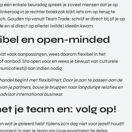
. Op één enkele beursdag spreek je zoveel mensen dat je op
nkeroog in je rechter broekzak kijkt, iets om op terug te
sch. Gouden tip vanuit Team Trade: schrijf er direct bij of je op
 en al direct op allerlei (wilde) ideeën kwam.
lexibel en open-minded
eist vaak aanpassingen, wees daarom flexibel in het
f aanbod. Sta open voor en wees je bewust van culturele
unicatiestijl aan indien nodig.
handel begint met flexibiliteit. Door je aan te passen aan de
an je partners, bouw je bruggen naar langdurige relaties en
 advisor international business
t je team en: volg op!
n wat je geleerd hebt tijdens zo’n dag niet voor jezelf houdt!
 moment in met je team om jouw ervaringen te delen.