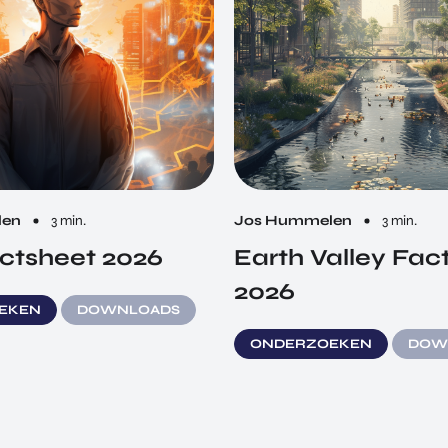
len
3 min.
Jos Hummelen
3 min.
ctsheet 2026
Earth Valley Fac
2026
EKEN
DOWNLOADS
ONDERZOEKEN
DOW