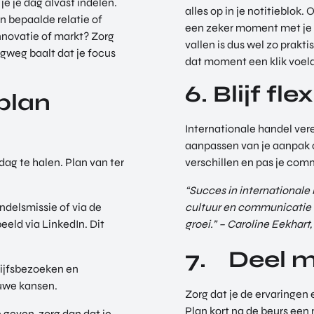
je je dag alvast indelen.
alles op in je notitieblok
n bepaalde relatie of
een zeker moment met je li
nnovatie of markt? Zorg
vallen is dus wel zo prakti
rugweg baalt dat je focus
dat moment een klik voelde
6. Blijf f
 plan
Internationale handel ver
aanpassen van je aanpak o
ag te halen. Plan van ter
verschillen en pas je comm
“Succes in internationale 
delsmissie of via de
cultuur en communicatie v
eeld via LinkedIn. Dit
groei.” – Caroline Eekhart,
7. Deel me
rijfsbezoeken en
euwe kansen.
Zorg dat je de ervaringen e
Plan kort na de beurs een
e geven, zorg dan dat je