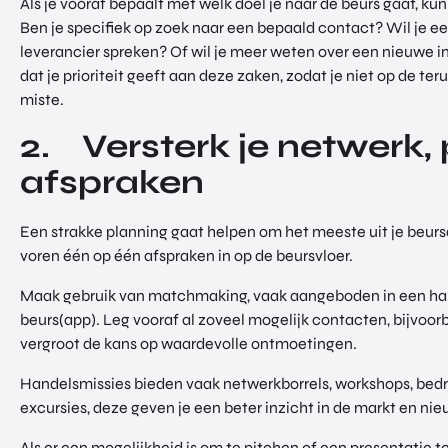
Als je vooraf bepaalt met welk doel je naar de beurs gaat, kun 
Ben je specifiek op zoek naar een bepaald contact? Wil je ee
leverancier spreken? Of wil je meer weten over een nieuwe i
dat je prioriteit geeft aan deze zaken, zodat je niet op de te
miste.
2. Versterk je netwerk,
afspraken
Een strakke planning gaat helpen om het meeste uit je beursd
voren één op één afspraken in op de beursvloer.
Maak gebruik van matchmaking, vaak aangeboden in een han
beurs(app). Leg vooraf al zoveel mogelijk contacten, bijvoorb
vergroot de kans op waardevolle ontmoetingen.
Handelsmissies bieden vaak netwerkborrels, workshops, bed
excursies, deze geven je een beter inzicht in de markt en ni
Als er een mogelijkheid is om te pitchen of een presentatie t