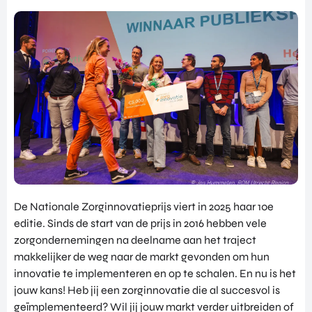
NATIO
BEZO
FUTU
DOWNLOADS
NALIS
EK
RE
EREN
ALLE MEDIA
EEN
HEAL
GA
EVEN
TH
MEE
ANDERE PAGINA’S
EMEN
VENT
OP
T
URES
OVER ONS
HAND
OVER
EART
WERKEN BIJ
ELSMI
ZICHT
H
SSIE
VEELGESTELDE VRAGEN
VAN
VENT
ENTE
ALLE
URES
EVENTS
RPRIS
PROD
DIGIT
E
PORTFOLIO
UCTE
AL
EURO
N &
De Nationale Zorginnovatieprijs viert in 2025 haar 10e
CONTACT
VENT
PE
PROG
editie. Sinds de start van de prijs in 2016 hebben vele
URES
NETW
RAM
zorgondernemingen na deelname aan het traject
PRODUCTEN EN PROGRAMMA'S
ORK
ONS
MA'S
makkelijker de weg naar de markt gevonden om hun
STARTUP UTRECHT REGION
PORT
EXPO
KOM
innovatie te implementeren en op te schalen. En nu is het
FOLIO
RT
DIGIC
IN
jouw kans! Heb jij een zorginnovatie die al succesvol is
ACCE
CONT
AI UTRECHT REGION
geïmplementeerd? Wil jij jouw markt verder uitbreiden of
LERA
ACT