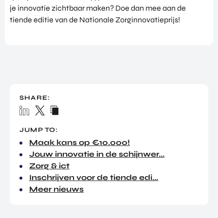
TOR
je innovatie zichtbaar maken? Doe dan mee aan de
DIGITAL HUB NOORDWEST
PROG
tiende editie van de Nationale Zorginnovatieprijs!
ENTERPRISE EUROPE NETWORK
RAM
MA'S
U-FORWARD
BUITE
ALLE PRODUCTEN & PROGRAMMA'S
NLAN
DSE
DIREC
ROM Utrecht Region
TE
SHARE:
INVES
KOM LANGS
TERIN
Euclideslaan 1
GEN
JUMP TO:
3584 BL Utrecht
Maak kans op €10.000!
Jouw innovatie in de schijnwer...
STUUR ONS EEN BERICHT
info@romutrechtregion.nl
Zorg & ict
Inschrijven voor de tiende edi...
BEL ONS
Meer nieuws
+31 (0)85 022 13 44