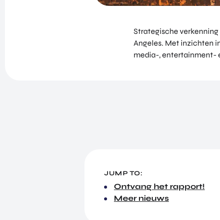
Strategische verkenning
Angeles. Met inzichten i
media-, entertainment- e
JUMP TO:
Ontvang het rapport!
Meer nieuws