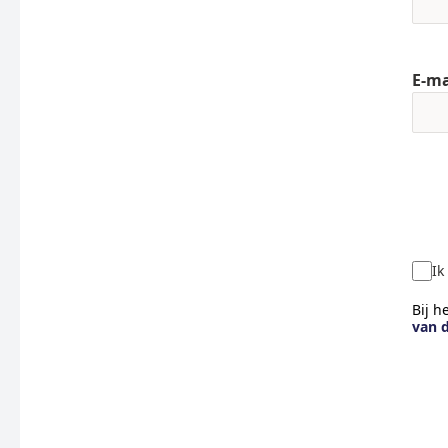
E-ma
Ik
Bij h
van 