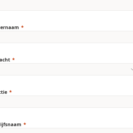
ternaam
acht
tie
ijfsnaam