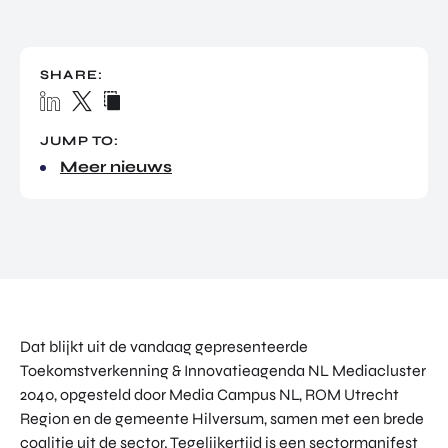
TOR
DIGITAL HUB NOORDWEST
PROG
ENTERPRISE EUROPE NETWORK
RAM
SHARE:
MA'S
U-FORWARD
BUITE
ALLE PRODUCTEN & PROGRAMMA'S
NLAN
JUMP TO:
DSE
Meer nieuws
DIREC
ROM Utrecht Region
TE
INVES
KOM LANGS
TERIN
Euclideslaan 1
GEN
3584 BL Utrecht
STUUR ONS EEN BERICHT
info@romutrechtregion.nl
Dat blijkt uit de vandaag gepresenteerde
Toekomstverkenning & Innovatieagenda NL Mediacluster
BEL ONS
2040, opgesteld door Media Campus NL, ROM Utrecht
+31 (0)85 022 13 44
Region en de gemeente Hilversum, samen met een brede
coalitie uit de sector. Tegelijkertijd is een sectormanifest