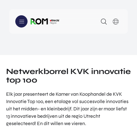
scien
atad
Tech
ces
aptat
nolog
en
ie en
y,
healt
ener
Medi
h-
gietr
a en
secto
ansiti
Gam
WE KUNNEN JE HELPEN MET
DE ECOSYSTEMEN
r.
e.
es.
LIFE SCIENCES & HEALTH
Innovatieve ondernemers uit regio Utrecht
kunnen bij ons terecht voor investeringen, hulp bij
EARTH VALLEY
innoveren en ondersteuning bij het veroveren van
Netwerkborrel KVK innovatie
NEW DIGITAL SOCIETY
markten in het buitenland.
top 100
WE KUNNEN JE HELPEN MET
INNOVEREN
Elk jaar presenteert de Kamer van Koophandel de KVK
INNOVE
INVEST
INTERN
REN
EREN
ATIONA
Innovatie Top 100, een etalage vol succesvolle innovaties
INVESTEREN
LISERE
uit het midden- en kleinbedrijf. Dit jaar zijn er maar liefst
ALLES
ALLES
N
INTERNATIONALISEREN
13 innovatieve bedrijven uit de regio Utrecht
OVER
OVER
ALLES
INNO
INVES
geselecteerd! En dit willen we vieren.
OVER
MEDIA
VERE
TERE
INTER
ARTIKELEN
N
N