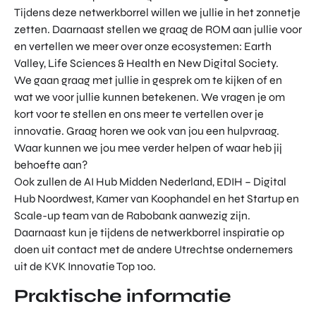
TOR
Tijdens deze netwerkborrel willen we jullie in het zonnetje
DIGITAL HUB NOORDWEST
PROG
zetten. Daarnaast stellen we graag de ROM aan jullie voor
ENTERPRISE EUROPE NETWORK
RAM
en vertellen we meer over onze ecosystemen: Earth
MA'S
U-FORWARD
Valley, Life Sciences & Health en New Digital Society.
BUITE
We gaan graag met jullie in gesprek om te kijken of en
ALLE PRODUCTEN & PROGRAMMA'S
NLAN
wat we voor jullie kunnen betekenen. We vragen je om
DSE
kort voor te stellen en ons meer te vertellen over je
DIREC
ROM Utrecht Region
innovatie. Graag horen we ook van jou een hulpvraag.
TE
Waar kunnen we jou mee verder helpen of waar heb jij
INVES
KOM LANGS
behoefte aan?
TERIN
Euclideslaan 1
GEN
Ook zullen de AI Hub Midden Nederland, EDIH – Digital
3584 BL Utrecht
Hub Noordwest, Kamer van Koophandel en het Startup en
Scale-up team van de Rabobank aanwezig zijn.
STUUR ONS EEN BERICHT
Daarnaast kun je tijdens de netwerkborrel inspiratie op
info@romutrechtregion.nl
doen uit contact met de andere Utrechtse ondernemers
uit de KVK Innovatie Top 100.
BEL ONS
+31 (0)85 022 13 44
Praktische informatie