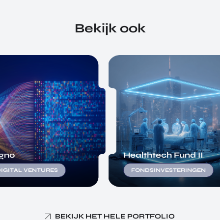
Bekijk ook
gno
Healthtech Fund II
IGITAL VENTURES
FONDSINVESTERINGEN
BEKIJK HET HELE PORTFOLIO