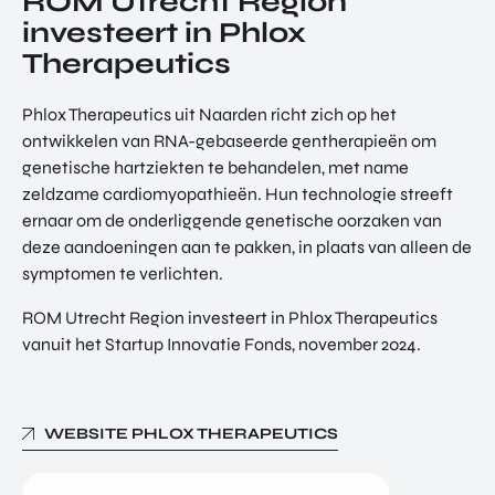
ROM Utrecht Region
TOR
DIGITAL HUB NOORDWEST
investeert in Phlox
PROG
Therapeutics
ENTERPRISE EUROPE NETWORK
RAM
MA'S
U-FORWARD
Phlox Therapeutics uit Naarden richt zich op het
BUITE
ALLE PRODUCTEN & PROGRAMMA'S
ontwikkelen van RNA-gebaseerde gentherapieën om
NLAN
genetische hartziekten te behandelen, met name
DSE
DIREC
zeldzame cardiomyopathieën. Hun technologie streeft
ROM Utrecht Region
TE
ernaar om de onderliggende genetische oorzaken van
INVES
deze aandoeningen aan te pakken, in plaats van alleen de
KOM LANGS
TERIN
symptomen te verlichten.
Euclideslaan 1
GEN
3584 BL Utrecht
ROM Utrecht Region investeert in Phlox Therapeutics
vanuit het Startup Innovatie Fonds, november 2024.
STUUR ONS EEN BERICHT
info@romutrechtregion.nl
BEL ONS
WEBSITE PHLOX THERAPEUTICS
+31 (0)85 022 13 44