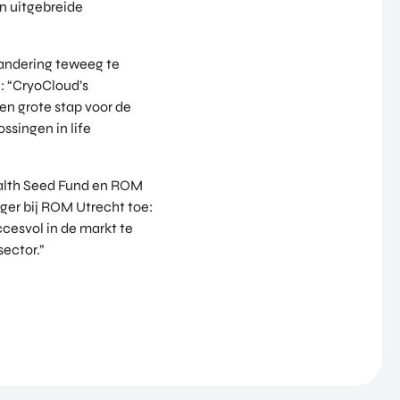
n uitgebreide
randering teweeg te
: “CryoCloud’s
en grote stap voor de
ssingen in life
ealth Seed Fund en ROM
ager bij ROM Utrecht toe:
ccesvol in de markt te
ector.”