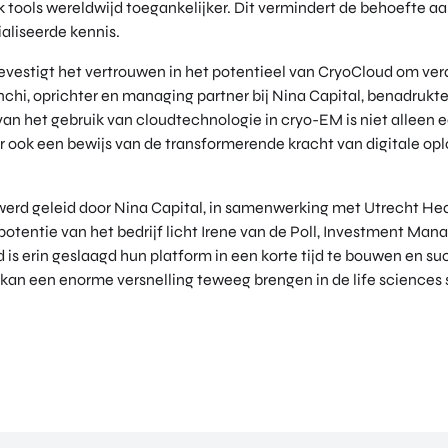
ools wereldwijd toegankelijker. Dit vermindert de behoefte aa
ialiseerde kennis.
evestigt het vertrouwen in het potentieel van CryoCloud om ve
hi, oprichter en managing partner bij Nina Capital, benadrukte
an het gebruik van cloudtechnologie in cryo-EM is niet alleen e
r ook een bewijs van de transformerende kracht van digitale oplo
werd geleid door Nina Capital, in samenwerking met Utrecht H
otentie van het bedrijf licht Irene van de Poll, Investment Man
is erin geslaagd hun platform in een korte tijd te bouwen en su
kan een enorme versnelling teweeg brengen in de life sciences s