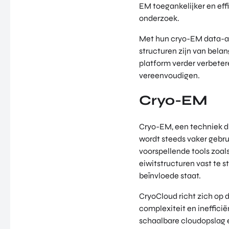
EM toegankelijker en ef
onderzoek.
Met hun cryo-EM data-an
structuren zijn van bela
platform verder verbete
vereenvoudigen.
Cryo-EM
Cryo-EM, een techniek di
wordt steeds vaker gebrui
voorspellende tools zoa
eiwitstructuren vast te s
beïnvloede staat.
CryoCloud richt zich op
complexiteit en ineffici
schaalbare cloudopslag 