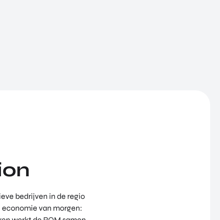
ion
eve bedrijven in de regio
 de economie van morgen:
seren werkt de ROM samen