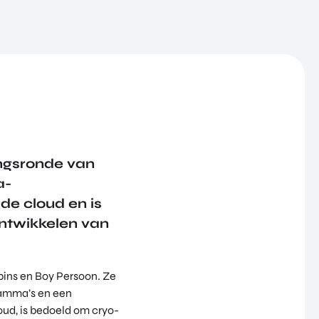
ingsronde van
a-
de cloud en is
ontwikkelen van
ubins en Boy Persoon. Ze
ramma’s en een
oud, is bedoeld om cryo-