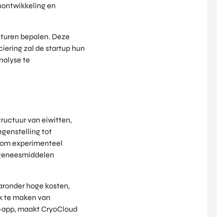
nontwikkeling en
cturen bepalen. Deze
iering zal de startup hun
nalyse te
ructuur van eiwitten,
egenstelling tot
t om experimenteel
r geneesmiddelen
ronder hoge kosten,
ik te maken van
b-app, maakt CryoCloud