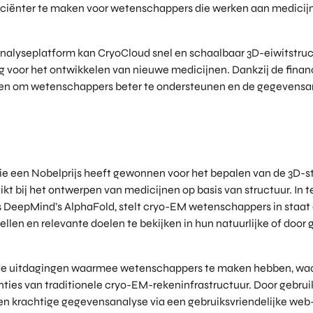
ficiënter te maken voor wetenschappers die werken aan medicij
alyseplatform kan CryoCloud snel en schaalbaar 3D-eiwitstru
ng voor het ontwikkelen van nieuwe medicijnen. Dankzij de financ
ren om wetenschappers beter te ondersteunen en de gegevensa
e een Nobelprijs heeft gewonnen voor het bepalen van de 3D-st
kt bij het ontwerpen van medicijnen op basis van structuur. In t
ls DeepMind’s AlphaFold, stelt cryo-EM wetenschappers in staa
tellen en relevante doelen te bekijken in hun natuurlijke of doo
 de uitdagingen waarmee wetenschappers te maken hebben, waa
ënties van traditionele cryo-EM-rekeninfrastructuur. Door gebru
en krachtige gegevensanalyse via een gebruiksvriendelijke we