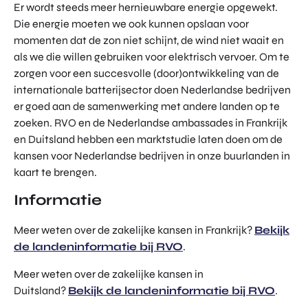
Er wordt steeds meer hernieuwbare energie opgewekt.
TOR
DIGITAL HUB NOORDWEST
Die energie moeten we ook kunnen opslaan voor
PROG
ENTERPRISE EUROPE NETWORK
RAM
momenten dat de zon niet schijnt, de wind niet waait en
MA'S
als we die willen gebruiken voor elektrisch vervoer. Om te
U-FORWARD
zorgen voor een succesvolle (door)ontwikkeling van de
BUITE
ALLE PRODUCTEN & PROGRAMMA'S
internationale batterijsector doen Nederlandse bedrijven
NLAN
DSE
er goed aan de samenwerking met andere landen op te
DIREC
zoeken. RVO en de Nederlandse ambassades in Frankrijk
ROM Utrecht Region
TE
en Duitsland hebben een marktstudie laten doen om de
INVES
kansen voor Nederlandse bedrijven in onze buurlanden in
KOM LANGS
TERIN
kaart te brengen.
Euclideslaan 1
GEN
3584 BL Utrecht
Informatie
STUUR ONS EEN BERICHT
Meer weten over de zakelijke kansen in Frankrijk?
Bekijk
info@romutrechtregion.nl
de landeninformatie bij RVO
.
BEL ONS
Meer weten over de zakelijke kansen in
+31 (0)85 022 13 44
Duitsland?
Bekijk de landeninformatie bij RVO
.