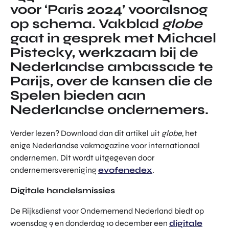
voor ‘Paris 2024’ vooralsnog
TOR
DIGITAL HUB NOORDWEST
PROG
op schema. Vakblad
globe
ENTERPRISE EUROPE NETWORK
RAM
gaat in gesprek met Michael
MA'S
U-FORWARD
Pistecky, werkzaam bij de
BUITE
ALLE PRODUCTEN & PROGRAMMA'S
Nederlandse ambassade te
NLAN
DSE
Parijs, over de kansen die de
DIREC
Spelen bieden aan
ROM Utrecht Region
TE
Nederlandse ondernemers.
INVES
KOM LANGS
TERIN
Euclideslaan 1
GEN
Verder lezen? Download dan dit artikel uit
globe
, het
3584 BL Utrecht
enige Nederlandse vakmagazine voor internationaal
ondernemen. Dit wordt uitgegeven door
STUUR ONS EEN BERICHT
ondernemersvereniging
evofenedex
.
info@romutrechtregion.nl
Digitale handelsmissies
BEL ONS
+31 (0)85 022 13 44
De Rijksdienst voor Ondernemend Nederland biedt op
woensdag 9 en donderdag 10 december een
digitale