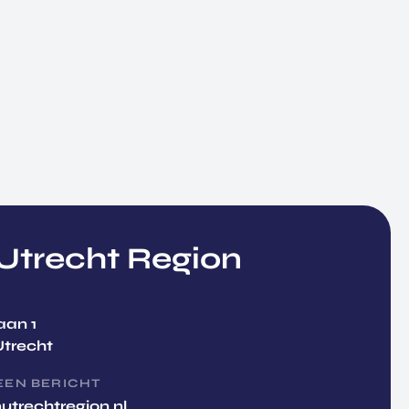
trecht Region
aan 1
Utrecht
EEN BERICHT
utrechtregion.nl