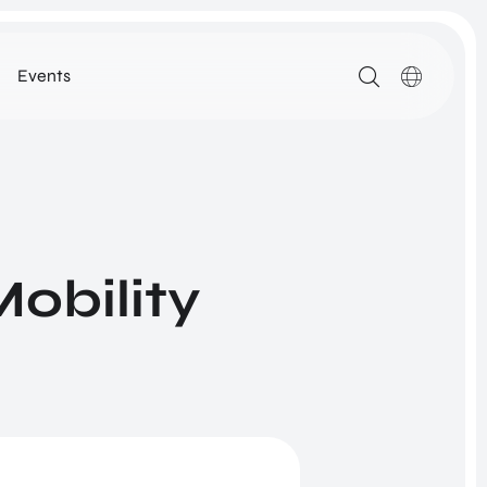
Events
MEDIA
ARTIKELEN
DOWNLOADS
ALLE MEDIA
Mobility
N
ROM Utrecht Region
SSIE
KOM LANGS
NETWORK
Euclideslaan 1
3584 BL Utrecht