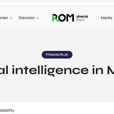
emen
Diensten
Media
WE KUNNEN JE HELPEN MET
INNOVEREN
 terecht voor investeringen,
n markten in het buitenland.
INVESTEREN
FRANKRIJK
INTERNATIONALISEREN
ial intelligence in 
REN
INTERNATIONALISEREN
ALLES OVER
OVER INVESTEREN
PRODUCTEN EN PROGRAMMA'S
INTERNATIONALISERE
STARTUP UTRECHT REGION
E HEALTH VENTURES
GA MEE OP HANDELSMI
DIGIC
 VENTURES
ENTERPRISE EUROPE 
AI UTRECHT REGION
L VENTURES
EXPORT ACCELERATOR
DIGITAL HUB NOORDWEST
ORTFOLIO
PROGRAMMA'S