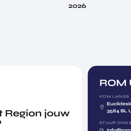
2026
ROM U
KOM LANGS
Euclidesl
 Region jouw
3584 BL 
?
STUUR ONS 
info@rom