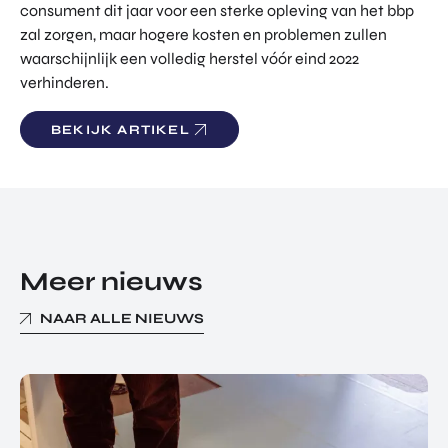
consument dit jaar voor een sterke opleving van het bbp
TOR
DIGITAL HUB NOORDWEST
zal zorgen, maar hogere kosten en problemen zullen
PROG
ENTERPRISE EUROPE NETWORK
RAM
waarschijnlijk een volledig herstel vóór eind 2022
MA'S
verhinderen.
U-FORWARD
BUITE
ALLE PRODUCTEN & PROGRAMMA'S
NLAN
BEKIJK ARTIKEL
DSE
DIREC
ROM Utrecht Region
TE
INVES
KOM LANGS
TERIN
Euclideslaan 1
GEN
Meer nieuws
3584 BL Utrecht
STUUR ONS EEN BERICHT
NAAR ALLE NIEUWS
info@romutrechtregion.nl
BEL ONS
+31 (0)85 022 13 44