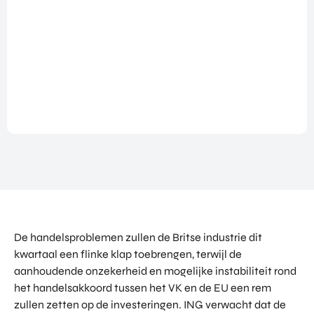
NATIO
BEZO
FUTU
DOWNLOADS
NALIS
EK
RE
EREN
ALLE MEDIA
EEN
HEAL
GA
EVEN
TH
MEE
ANDERE PAGINA’S
EMEN
VENT
OP
T
URES
OVER ONS
HAND
OVER
EART
WERKEN BIJ
ELSMI
ZICHT
H
SSIE
VEELGESTELDE VRAGEN
VAN
VENT
ENTE
ALLE
URES
EVENTS
RPRIS
PROD
DIGIT
E
PORTFOLIO
UCTE
AL
EURO
N &
CONTACT
VENT
PE
PROG
URES
NETW
RAM
De handelsproblemen zullen de Britse industrie dit
PRODUCTEN EN PROGRAMMA'S
ORK
ONS
MA'S
kwartaal een flinke klap toebrengen, terwijl de
STARTUP UTRECHT REGION
PORT
EXPO
KOM
aanhoudende onzekerheid en mogelijke instabiliteit rond
FOLIO
RT
DIGIC
IN
het handelsakkoord tussen het VK en de EU een rem
ACCE
CONT
zullen zetten op de investeringen. ING verwacht dat de
AI UTRECHT REGION
LERA
ACT