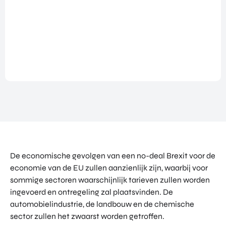
NATIO
BEZO
FUTU
DOWNLOADS
NALIS
EK
RE
EREN
ALLE MEDIA
EEN
HEAL
GA
EVEN
TH
MEE
ANDERE PAGINA’S
EMEN
VENT
OP
T
URES
OVER ONS
HAND
OVER
EART
WERKEN BIJ
ELSMI
ZICHT
H
SSIE
VEELGESTELDE VRAGEN
VAN
VENT
ENTE
ALLE
URES
EVENTS
RPRIS
PROD
DIGIT
E
PORTFOLIO
UCTE
AL
EURO
N &
CONTACT
VENT
PE
De economische gevolgen van een no-deal Brexit voor de
PROG
URES
NETW
RAM
economie van de EU zullen aanzienlijk zijn, waarbij voor
PRODUCTEN EN PROGRAMMA'S
ORK
ONS
MA'S
sommige sectoren waarschijnlijk tarieven zullen worden
STARTUP UTRECHT REGION
PORT
EXPO
ingevoerd en ontregeling zal plaatsvinden. De
KOM
FOLIO
RT
DIGIC
automobielindustrie, de landbouw en de chemische
IN
ACCE
CONT
sector zullen het zwaarst worden getroffen.
AI UTRECHT REGION
LERA
ACT