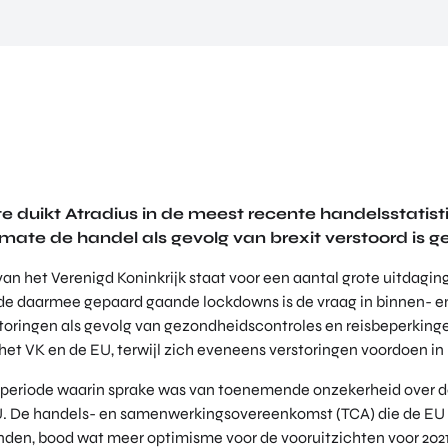
te duikt Atradius in de meest recente handelsstatis
mate de handel als gevolg van brexit verstoord is g
an het Verenigd Koninkrijk staat voor een aantal grote uitdagin
 de daarmee gepaard gaande lockdowns is de vraag in binnen- e
toringen als gevolg van gezondheidscontroles en reisbeperking
het VK en de EU, terwijl zich eveneens verstoringen voordoen in
en periode waarin sprake was van toenemende onzekerheid over 
U. De handels- en samenwerkingsovereenkomst (TCA) die de EU e
den, bood wat meer optimisme voor de vooruitzichten voor 2021