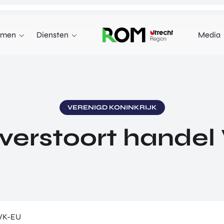
emen
Diensten
Media
WE KUNNEN JE HELPEN MET
INNOVEREN
 terecht voor investeringen,
n markten in het buitenland.
INVESTEREN
VERENIGD KONINKRIJK
INTERNATIONALISEREN
 verstoort hande
REN
INTERNATIONALISEREN
ALLES OVER
OVER INVESTEREN
PRODUCTEN EN PROGRAMMA'S
INTERNATIONALISERE
STARTUP UTRECHT REGION
E HEALTH VENTURES
GA MEE OP HANDELSMI
DIGIC
 VENTURES
ENTERPRISE EUROPE 
AI UTRECHT REGION
L VENTURES
EXPORT ACCELERATOR
DIGITAL HUB NOORDWEST
ORTFOLIO
PROGRAMMA'S