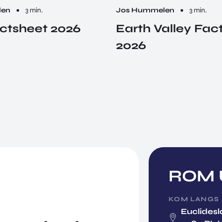
len
3 min.
Jos Hummelen
3 min.
ctsheet 2026
Earth Valley Fac
2026
ROM U
KOM LANGS
Euclidesl