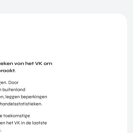
tieken van het VK om
eraakt
.
gen. Door
n buitenland
en, leggen beperkingen
 handelsstatistieken.
de toekomstige
n het VK in de laatste
.