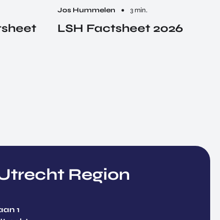
Jos Hummelen
3 min.
tsheet
LSH Factsheet 2026
trecht Region
aan 1