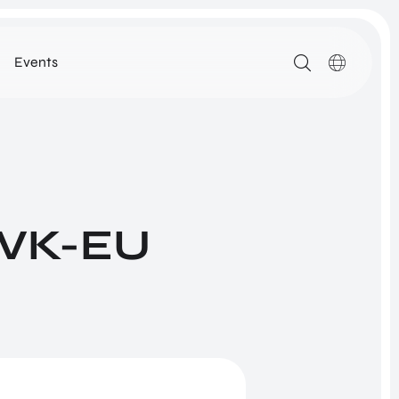
Events
MEDIA
ARTIKELEN
DOWNLOADS
ALLE MEDIA
l VK-EU
N
ROM Utrecht Region
SSIE
KOM LANGS
NETWORK
Euclideslaan 1
3584 BL Utrecht