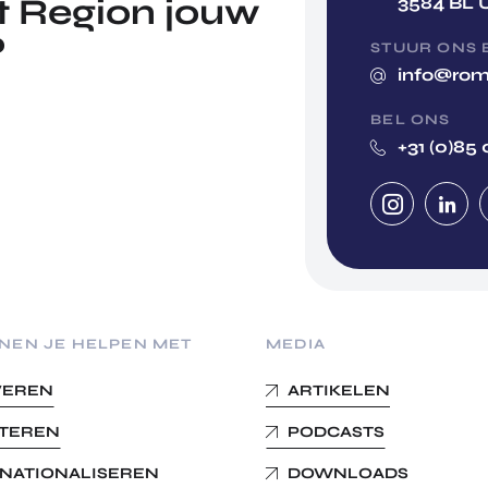
 Region jouw
3584 BL 
?
STUUR ONS 
info@rom
BEL ONS
+31 (0)85 
NEN JE HELPEN MET
MEDIA
VEREN
ARTIKELEN
STEREN
PODCASTS
RNATIONALISEREN
DOWNLOADS