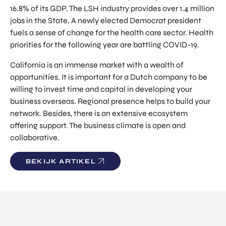
TOR
16.8% of its GDP. The LSH industry provides over 1.4 million
DIGITAL HUB NOORDWEST
PROG
jobs in the State. A newly elected Democrat president
ENTERPRISE EUROPE NETWORK
RAM
fuels a sense of change for the health care sector. Health
MA'S
U-FORWARD
priorities for the following year are battling COVID-19.
BUITE
ALLE PRODUCTEN & PROGRAMMA'S
California is an immense market with a wealth of
NLAN
DSE
opportunities. It is important for a Dutch company to be
DIREC
willing to invest time and capital in developing your
ROM Utrecht Region
TE
business overseas. Regional presence helps to build your
INVES
network. Besides, there is an extensive ecosystem
KOM LANGS
TERIN
offering support. The business climate is open and
Euclideslaan 1
GEN
collaborative.
3584 BL Utrecht
STUUR ONS EEN BERICHT
BEKIJK ARTIKEL
info@romutrechtregion.nl
BEL ONS
+31 (0)85 022 13 44