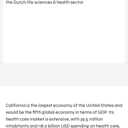
NATIO
BEZO
FUTU
DOWNLOADS
NALIS
EK
RE
EREN
ALLE MEDIA
EEN
HEAL
GA
EVEN
TH
MEE
ANDERE PAGINA’S
EMEN
VENT
OP
T
URES
OVER ONS
HAND
OVER
EART
WERKEN BIJ
ELSMI
ZICHT
H
SSIE
VEELGESTELDE VRAGEN
VAN
VENT
ENTE
ALLE
URES
EVENTS
RPRIS
PROD
DIGIT
E
PORTFOLIO
UCTE
AL
EURO
N &
CONTACT
VENT
PE
PROG
URES
NETW
RAM
PRODUCTEN EN PROGRAMMA'S
ORK
ONS
MA'S
California is the largest economy of the United States and
STARTUP UTRECHT REGION
PORT
EXPO
KOM
would be the fifth global economy in terms of GDP. Its
FOLIO
RT
DIGIC
IN
health care market is extensive, with 39.5 million
ACCE
CONT
AI UTRECHT REGION
inhabitants and 118.9 billion USD spending on health care,
LERA
ACT