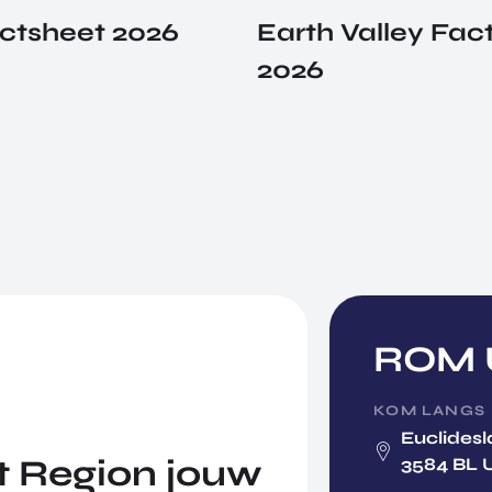
ctsheet 2026
Earth Valley Fac
2026
ROM U
KOM LANGS
Euclidesl
 Region jouw
3584 BL 