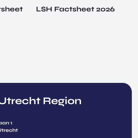
tsheet
LSH Factsheet 2026
trecht Region
aan 1
Utrecht