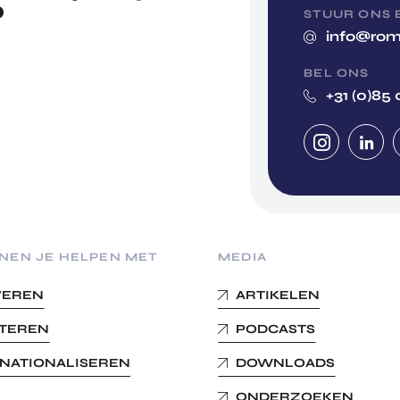
?
STUUR ONS 
info@rom
BEL ONS
+31 (0)85 
NEN JE HELPEN MET
MEDIA
VEREN
ARTIKELEN
STEREN
PODCASTS
RNATIONALISEREN
DOWNLOADS
ONDERZOEKEN