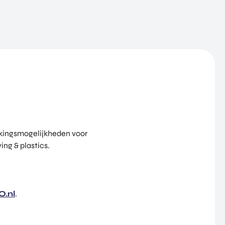
erkingsmogelijkheden voor
ng & plastics.
O.nl
.