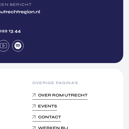
EEN BERICHT
utrechtregion.nl
022 13 44
OVERIGE PAGINA’S
OVER ROM UTRECHT
EVENTS
CONTACT
WERKEN BIJ