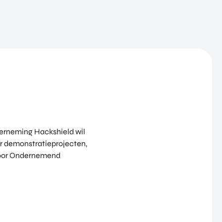
nderneming Hackshield wil
or demonstratieprojecten,
 voor Ondernemend