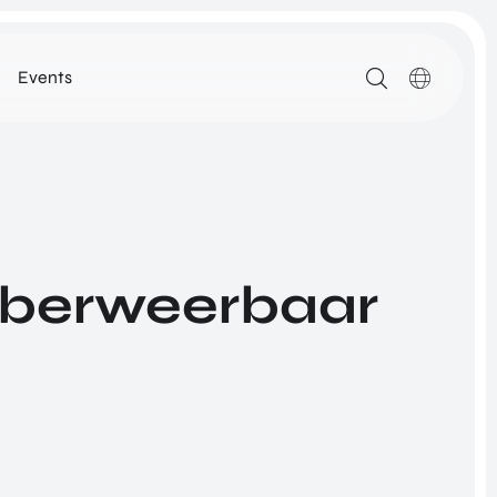
Events
MEDIA
ARTIKELEN
DOWNLOADS
ALLE MEDIA
cyberweerbaar
N
ROM Utrecht Region
SSIE
KOM LANGS
NETWORK
Euclideslaan 1
3584 BL Utrecht