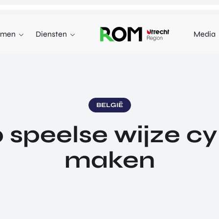
emen
Diensten
Media
WE KUNNEN JE HELPEN MET
INNOVEREN
 terecht voor investeringen,
n markten in het buitenland.
INVESTEREN
BELGIË
INTERNATIONALISEREN
 speelse wijze 
REN
INTERNATIONALISEREN
ALLES OVER
OVER INVESTEREN
PRODUCTEN EN PROGRAMMA'S
maken
INTERNATIONALISERE
STARTUP UTRECHT REGION
E HEALTH VENTURES
GA MEE OP HANDELSMI
DIGIC
 VENTURES
ENTERPRISE EUROPE 
AI UTRECHT REGION
L VENTURES
EXPORT ACCELERATOR
DIGITAL HUB NOORDWEST
ORTFOLIO
PROGRAMMA'S