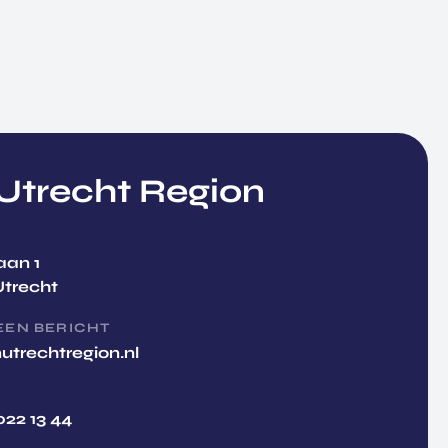
trecht Region
aan 1
Utrecht
EEN BERICHT
utrechtregion.nl
022 13 44