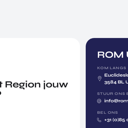
ROM U
KOM LANGS
Euclidesl
 Region jouw
3584 BL 
?
STUUR ONS 
info@rom
BEL ONS
+31 (0)85 