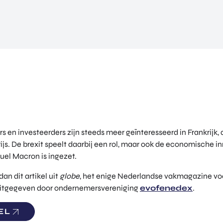
n investeerders zijn steeds meer geïnteresseerd in Frankrijk, a
js. De brexit speelt daarbij een rol, maar ook de economische i
el Macron is ingezet.
an dit artikel uit
globe
, het enige Nederlandse vakmagazine voo
uitgegeven door ondernemersvereniging
evofenedex
.
EL