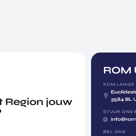
ROM U
KOM LANGS
Euclidesl
 Region jouw
3584 BL 
?
STUUR ONS 
info@rom
BEL ONS