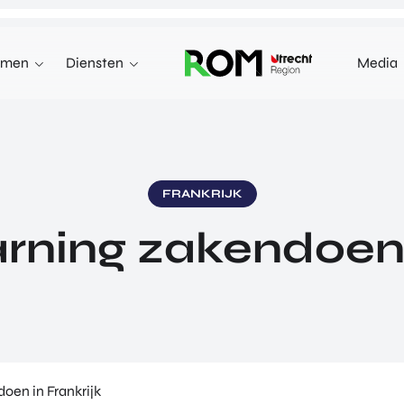
emen
Diensten
Media
WE KUNNEN JE HELPEN MET
INNOVEREN
 terecht voor investeringen,
n markten in het buitenland.
INVESTEREN
FRANKRIJK
INTERNATIONALISEREN
arning zakendoen 
REN
INTERNATIONALISEREN
ALLES OVER
OVER INVESTEREN
PRODUCTEN EN PROGRAMMA'S
INTERNATIONALISERE
STARTUP UTRECHT REGION
E HEALTH VENTURES
GA MEE OP HANDELSMI
DIGIC
 VENTURES
ENTERPRISE EUROPE 
AI UTRECHT REGION
L VENTURES
EXPORT ACCELERATOR
DIGITAL HUB NOORDWEST
ORTFOLIO
PROGRAMMA'S