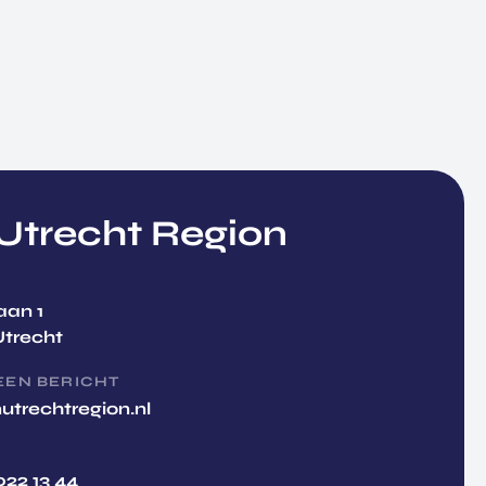
trecht Region
aan 1
Utrecht
EEN BERICHT
utrechtregion.nl
022 13 44