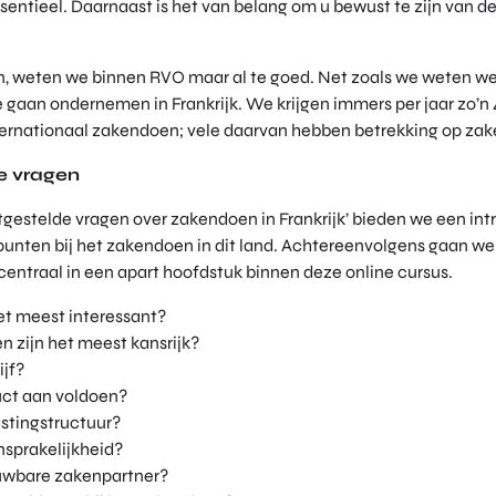
sentieel. Daarnaast is het van belang om u bewust te zijn van de
.
jn, weten we binnen RVO maar al te goed. Net zoals we weten wel
gaan ondernemen in Frankrijk. We krijgen immers per jaar zo’n
rnationaal zakendoen; vele daarvan hebben betrekking op zake
e vragen
tgestelde vragen over zakendoen in Frankrijk’ bieden we een int
unten bij het zakendoen in dit land. Achtereenvolgens gaan we 
 centraal in een apart hoofdstuk binnen deze online cursus.
et meest interessant?
n zijn het meest kansrijk?
ijf?
ct aan voldoen?
stingstructuur?
nsprakelijkheid?
ouwbare zakenpartner?