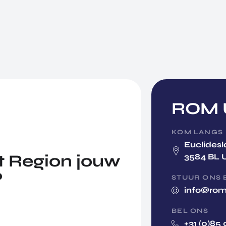
ROM U
KOM LANGS
Euclidesl
 Region jouw
3584 BL 
?
STUUR ONS 
info@rom
BEL ONS
+31 (0)85 