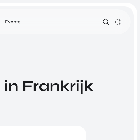
Events
MEDIA
ARTIKELEN
DOWNLOADS
ALLE MEDIA
in Frankrijk
N
ROM Utrecht Region
SSIE
KOM LANGS
NETWORK
Euclideslaan 1
3584 BL Utrecht