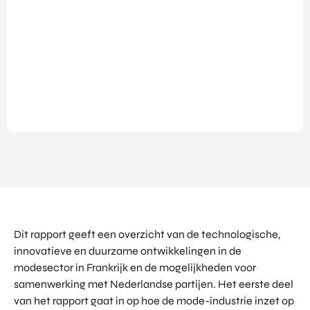
NATIO
BEZO
FUTU
DOWNLOADS
NALIS
EK
RE
EREN
ALLE MEDIA
EEN
HEAL
GA
EVEN
TH
MEE
ANDERE PAGINA’S
EMEN
VENT
OP
T
URES
OVER ONS
HAND
OVER
EART
WERKEN BIJ
ELSMI
ZICHT
H
SSIE
VEELGESTELDE VRAGEN
VAN
VENT
ENTE
ALLE
URES
EVENTS
RPRIS
PROD
DIGIT
E
PORTFOLIO
UCTE
AL
EURO
N &
CONTACT
VENT
PE
PROG
URES
NETW
RAM
Dit rapport geeft een overzicht van de technologische,
PRODUCTEN EN PROGRAMMA'S
ORK
ONS
MA'S
innovatieve en duurzame ontwikkelingen in de
STARTUP UTRECHT REGION
PORT
EXPO
KOM
modesector in Frankrijk en de mogelijkheden voor
FOLIO
RT
DIGIC
IN
samenwerking met Nederlandse partijen. Het eerste deel
ACCE
CONT
van het rapport gaat in op hoe de mode-industrie inzet op
AI UTRECHT REGION
LERA
ACT