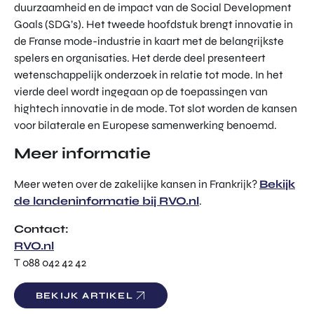
duurzaamheid en de impact van de Social Development
TOR
DIGITAL HUB NOORDWEST
Goals (SDG’s). Het tweede hoofdstuk brengt innovatie in
PROG
ENTERPRISE EUROPE NETWORK
RAM
de Franse mode-industrie in kaart met de belangrijkste
MA'S
spelers en organisaties. Het derde deel presenteert
U-FORWARD
wetenschappelijk onderzoek in relatie tot mode. In het
BUITE
ALLE PRODUCTEN & PROGRAMMA'S
vierde deel wordt ingegaan op de toepassingen van
NLAN
DSE
hightech innovatie in de mode. Tot slot worden de kansen
DIREC
voor bilaterale en Europese samenwerking benoemd.
ROM Utrecht Region
TE
INVES
Meer informatie
KOM LANGS
TERIN
Euclideslaan 1
GEN
Meer weten over de zakelijke kansen in Frankrijk?
Bekijk
3584 BL Utrecht
de landeninformatie bij RVO.nl
.
STUUR ONS EEN BERICHT
Contact:
info@romutrechtregion.nl
RVO.nl
T 088 042 42 42
BEL ONS
+31 (0)85 022 13 44
BEKIJK ARTIKEL