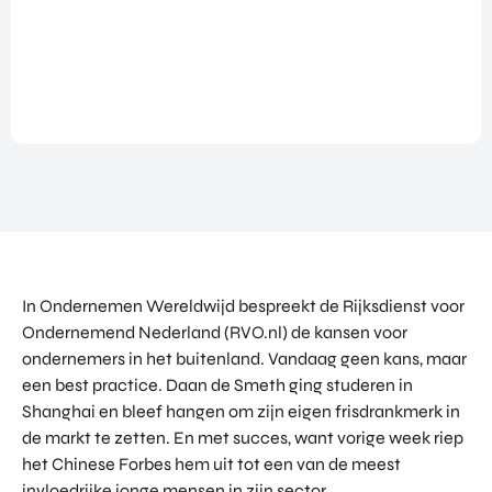
NATIO
BEZO
FUTU
DOWNLOADS
NALIS
EK
RE
EREN
ALLE MEDIA
EEN
HEAL
GA
EVEN
TH
MEE
ANDERE PAGINA’S
EMEN
VENT
OP
T
URES
OVER ONS
HAND
OVER
EART
WERKEN BIJ
ELSMI
ZICHT
H
SSIE
VEELGESTELDE VRAGEN
VAN
VENT
ENTE
ALLE
URES
EVENTS
RPRIS
PROD
DIGIT
E
PORTFOLIO
UCTE
In Ondernemen Wereldwijd bespreekt de Rijksdienst voor
AL
EURO
N &
CONTACT
VENT
Ondernemend Nederland (RVO.nl) de kansen voor
PE
PROG
URES
ondernemers in het buitenland. Vandaag geen kans, maar
NETW
RAM
PRODUCTEN EN PROGRAMMA'S
ORK
een best practice. Daan de Smeth ging studeren in
ONS
MA'S
STARTUP UTRECHT REGION
PORT
Shanghai en bleef hangen om zijn eigen frisdrankmerk in
EXPO
KOM
FOLIO
de markt te zetten. En met succes, want vorige week riep
RT
DIGIC
IN
ACCE
het Chinese Forbes hem uit tot een van de meest
CONT
AI UTRECHT REGION
LERA
invloedrijke jonge mensen in zijn sector.
ACT