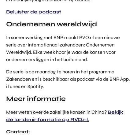
TOR
DIGITAL HUB NOORDWEST
PROG
Beluister de podcast
ENTERPRISE EUROPE NETWORK
RAM
Ondernemen wereldwijd
MA'S
U-FORWARD
BUITE
ALLE PRODUCTEN & PROGRAMMA'S
In samenwerking met BNR maakt RVO.nl een nieuwe
NLAN
serie over internationaal zakendoen: Ondernemen
DSE
Wereldwijd. Elke week hoor je waar de kansen voor
DIREC
ROM Utrecht Region
TE
ondernemers liggen in het buitenland.
INVES
KOM LANGS
De serie is op maandag te horen in het programma
TERIN
Euclideslaan 1
GEN
Zakendoen en is beschikbaar als podcast via de BNR App,
3584 BL Utrecht
iTunes en Spotify.
STUUR ONS EEN BERICHT
Meer informatie
info@romutrechtregion.nl
Meer weten over de zakelijke kansen in China?
Bekijk
BEL ONS
de landeninformatie op RVO.nl.
+31 (0)85 022 13 44
Contact: