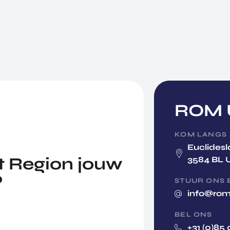
ROM U
KOM LANGS
Euclidesl
 Region jouw
3584 BL 
?
STUUR ONS 
info@rom
BEL ONS
+31 (0)85 