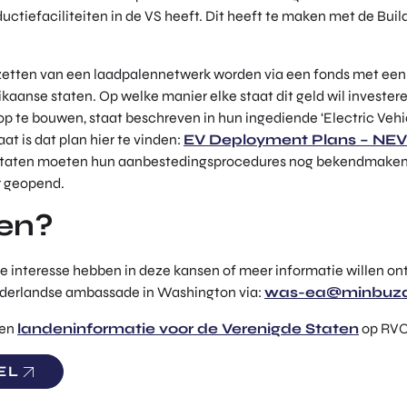
ductiefaciliteiten in de VS heeft. Dit heeft te maken met de Bu
zetten van een laadpalennetwerk worden via een fonds met een 
ikaanse staten. Op welke manier elke staat dit geld wil invester
op te bouwen, staat beschreven in hun ingediende ‘Electric Vehi
at is dat plan hier te vinden:
EV Deployment Plans – NEVI
 staten moeten hun aanbestedingsprocedures nog bekendmaken
r geopend.
en?
e interesse hebben in deze kansen of meer informatie willen on
ederlandse ambassade in Washington via:
was-ea@minbuza
 en
landeninformatie voor de Verenigde Staten
op RVO
EL