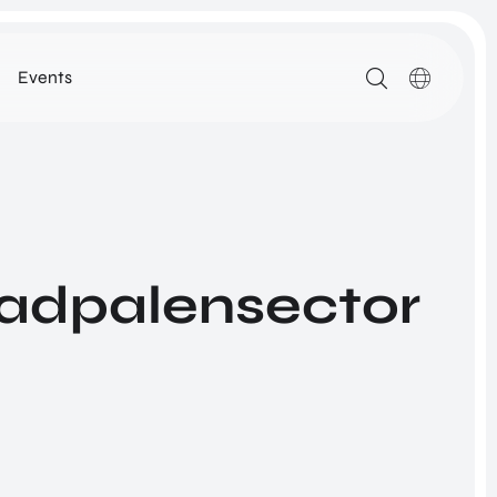
Events
MEDIA
ARTIKELEN
DOWNLOADS
ALLE MEDIA
aadpalensector
N
ROM Utrecht Region
SSIE
KOM LANGS
NETWORK
Euclideslaan 1
3584 BL Utrecht