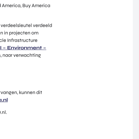
ild America, Buy America
verdeelsleutel verdeeld
en in projecten om
cle Infrastructure
 – Environment –
, naar verwachting
tvangen, kunnen dit
.nl
.nl.