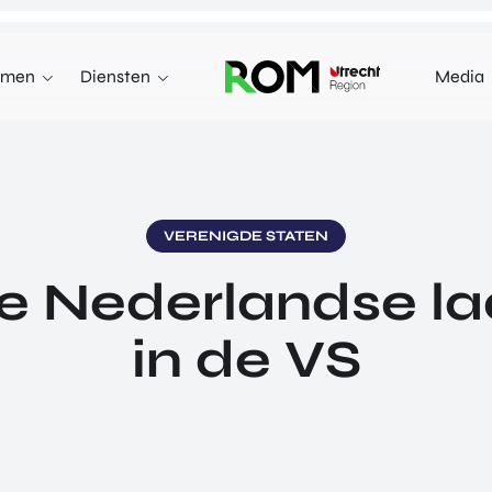
emen
Diensten
Media
WE KUNNEN JE HELPEN MET
INNOVEREN
 terecht voor investeringen,
n markten in het buitenland.
INVESTEREN
VERENIGDE STATEN
INTERNATIONALISEREN
e Nederlandse l
REN
INTERNATIONALISEREN
ALLES OVER
OVER INVESTEREN
PRODUCTEN EN PROGRAMMA'S
in de VS
INTERNATIONALISERE
STARTUP UTRECHT REGION
E HEALTH VENTURES
GA MEE OP HANDELSMI
DIGIC
 VENTURES
ENTERPRISE EUROPE 
AI UTRECHT REGION
L VENTURES
EXPORT ACCELERATOR
DIGITAL HUB NOORDWEST
ORTFOLIO
PROGRAMMA'S