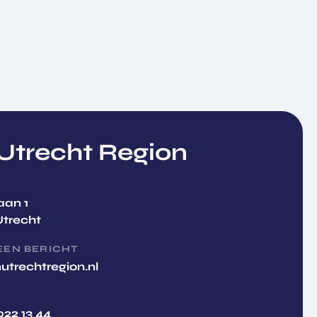
trecht Region
aan 1
Utrecht
EEN BERICHT
utrechtregion.nl
022 13 44