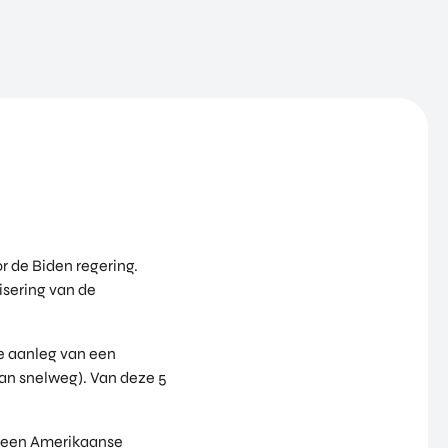
r de Biden regering.
isering van de
de aanleg van een
aan snelweg). Van deze 5
ia een Amerikaanse