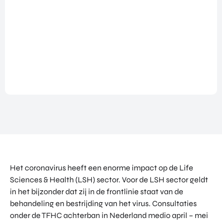
NATIO
BEZO
FUTU
DOWNLOADS
NALIS
EK
RE
EREN
ALLE MEDIA
EEN
HEAL
GA
EVEN
TH
MEE
ANDERE PAGINA’S
EMEN
VENT
OP
T
URES
OVER ONS
HAND
OVER
EART
WERKEN BIJ
ELSMI
ZICHT
H
SSIE
VEELGESTELDE VRAGEN
VAN
VENT
ENTE
ALLE
URES
EVENTS
RPRIS
PROD
DIGIT
E
PORTFOLIO
UCTE
AL
EURO
N &
CONTACT
VENT
PE
PROG
URES
NETW
RAM
Het coronavirus heeft een enorme impact op de Life
PRODUCTEN EN PROGRAMMA'S
ORK
ONS
MA'S
Sciences & Health (LSH) sector. Voor de LSH sector geldt
STARTUP UTRECHT REGION
PORT
EXPO
KOM
in het bijzonder dat zij in de frontlinie staat van de
FOLIO
RT
DIGIC
IN
behandeling en bestrijding van het virus. Consultaties
ACCE
CONT
onder de TFHC achterban in Nederland medio april – mei
AI UTRECHT REGION
LERA
ACT