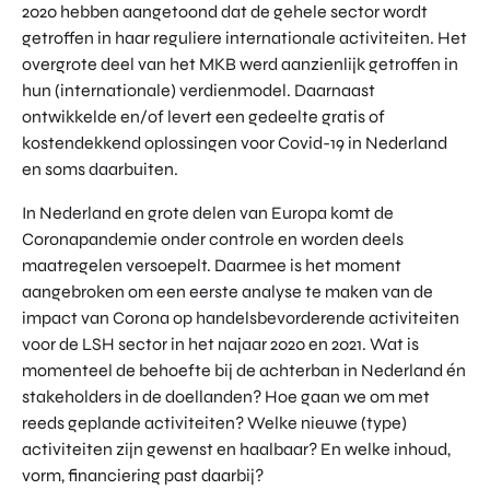
2020 hebben aangetoond dat de gehele sector wordt
TOR
DIGITAL HUB NOORDWEST
getroffen in haar reguliere internationale activiteiten. Het
PROG
ENTERPRISE EUROPE NETWORK
RAM
overgrote deel van het MKB werd aanzienlijk getroffen in
MA'S
hun (internationale) verdienmodel. Daarnaast
U-FORWARD
ontwikkelde en/of levert een gedeelte gratis of
BUITE
ALLE PRODUCTEN & PROGRAMMA'S
kostendekkend oplossingen voor Covid-19 in Nederland
NLAN
DSE
en soms daarbuiten.
DIREC
ROM Utrecht Region
TE
In Nederland en grote delen van Europa komt de
INVES
Coronapandemie onder controle en worden deels
KOM LANGS
TERIN
maatregelen versoepelt. Daarmee is het moment
Euclideslaan 1
GEN
aangebroken om een eerste analyse te maken van de
3584 BL Utrecht
impact van Corona op handelsbevorderende activiteiten
voor de LSH sector in het najaar 2020 en 2021. Wat is
STUUR ONS EEN BERICHT
momenteel de behoefte bij de achterban in Nederland én
info@romutrechtregion.nl
stakeholders in de doellanden? Hoe gaan we om met
BEL ONS
reeds geplande activiteiten? Welke nieuwe (type)
+31 (0)85 022 13 44
activiteiten zijn gewenst en haalbaar? En welke inhoud,
vorm, financiering past daarbij?