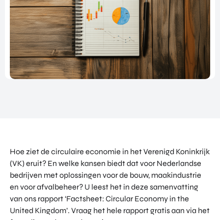
NATIO
BEZO
FUTU
DOWNLOADS
NALIS
EK
RE
EREN
ALLE MEDIA
EEN
HEAL
GA
EVEN
TH
MEE
ANDERE PAGINA’S
EMEN
VENT
OP
T
URES
OVER ONS
HAND
OVER
EART
WERKEN BIJ
ELSMI
ZICHT
H
SSIE
VEELGESTELDE VRAGEN
VAN
VENT
ENTE
ALLE
URES
EVENTS
RPRIS
PROD
DIGIT
E
PORTFOLIO
UCTE
AL
EURO
N &
CONTACT
VENT
PE
Hoe ziet de circulaire economie in het Verenigd Koninkrijk
PROG
URES
NETW
RAM
(VK) eruit? En welke kansen biedt dat voor Nederlandse
PRODUCTEN EN PROGRAMMA'S
ORK
ONS
MA'S
bedrijven met oplossingen voor de bouw, maakindustrie
STARTUP UTRECHT REGION
PORT
EXPO
en voor afvalbeheer? U leest het in deze samenvatting
KOM
FOLIO
RT
DIGIC
van ons rapport ‘Factsheet: Circular Economy in the
IN
ACCE
CONT
United Kingdom’. Vraag het hele rapport gratis aan via het
AI UTRECHT REGION
LERA
ACT