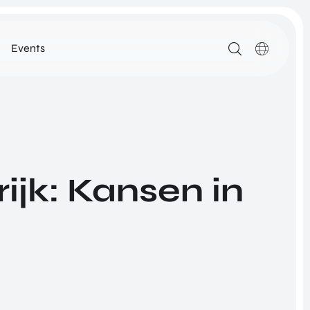
Events
MEDIA
ARTIKELEN
DOWNLOADS
ALLE MEDIA
ijk: Kansen in
N
ROM Utrecht Region
SSIE
KOM LANGS
NETWORK
Euclideslaan 1
3584 BL Utrecht