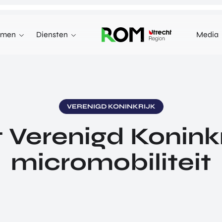
emen
Diensten
Media
WE KUNNEN JE HELPEN MET
INNOVEREN
 terecht voor investeringen,
n markten in het buitenland.
INVESTEREN
VERENIGD KONINKRIJK
INTERNATIONALISEREN
Verenigd Koninkr
REN
INTERNATIONALISEREN
ALLES OVER
OVER INVESTEREN
PRODUCTEN EN PROGRAMMA'S
micromobiliteit
INTERNATIONALISERE
STARTUP UTRECHT REGION
E HEALTH VENTURES
GA MEE OP HANDELSMI
DIGIC
 VENTURES
ENTERPRISE EUROPE 
AI UTRECHT REGION
L VENTURES
EXPORT ACCELERATOR
DIGITAL HUB NOORDWEST
ORTFOLIO
PROGRAMMA'S