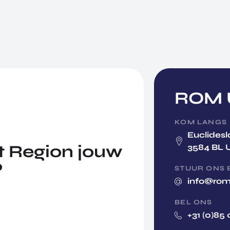
ROM U
KOM LANGS
Euclidesl
 Region jouw
3584 BL 
?
STUUR ONS 
info@rom
BEL ONS
+31 (0)85 