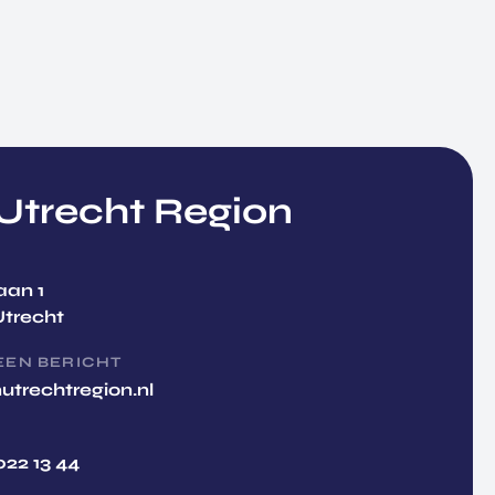
trecht Region
aan 1
Utrecht
EEN BERICHT
utrechtregion.nl
022 13 44